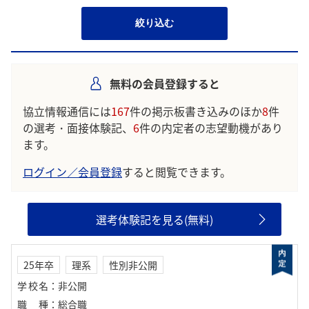
絞り込む
無料の会員登録すると
協立情報通信には
167
件の掲示板書き込みのほか
8
件
の選考・面接体験記、
6
件の内定者の志望動機があり
ます。
ログイン／会員登録
すると閲覧できます。
選考体験記を見る(無料)
25年卒
理系
性別非公開
学校名
：
非公開
職種
：
総合職