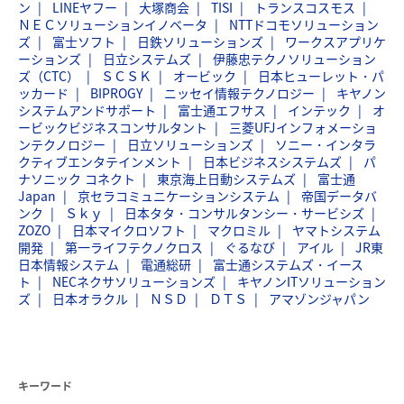
ン
LINEヤフー
大塚商会
TISI
トランスコスモス
ＮＥＣソリューションイノベータ
NTTドコモソリューション
ズ
富士ソフト
日鉄ソリューションズ
ワークスアプリケ
ーションズ
日立システムズ
伊藤忠テクノソリューション
ズ（CTC）
ＳＣＳＫ
オービック
日本ヒューレット・パ
ッカード
BIPROGY
ニッセイ情報テクノロジー
キヤノン
システムアンドサポート
富士通エフサス
インテック
オ
ービックビジネスコンサルタント
三菱UFJインフォメーショ
ンテクノロジー
日立ソリューションズ
ソニー・インタラ
クティブエンタテインメント
日本ビジネスシステムズ
パ
ナソニック コネクト
東京海上日動システムズ
富士通
Japan
京セラコミュニケーションシステム
帝国データバ
ンク
Ｓｋｙ
日本タタ・コンサルタンシー・サービシズ
ZOZO
日本マイクロソフト
マクロミル
ヤマトシステム
開発
第一ライフテクノクロス
ぐるなび
アイル
JR東
日本情報システム
電通総研
富士通システムズ・イース
ト
NECネクサソリューションズ
キヤノンITソリューション
ズ
日本オラクル
ＮＳＤ
ＤＴＳ
アマゾンジャパン
キーワード