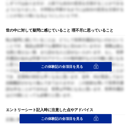
しずつではありますが、人前でも自分の意見を主張することができる
ようになりました。大学院を卒業するまでには自分の意見を主張する
ことが当たり前になるようにしたいとです。
世の中に対して疑問に感じていること 理不尽に思っていること
私が疑問に感じていることは、どうして世界共通語がないのかという
ことです。英語は世界でも通用すると言われていますが、実際は使え
る国と使えない国、また話せる人と話せない人がいます。もし、世界
共通語があれば空港でのアナウンスや海外旅行などが大幅に楽になる
と思うし、もしかしたら戦争も無くなるかもしれません。映画やニュ
この体験記の全項目を見る
ースなども世界共通のものがあれば各国の情報を早く入手することが
でき、災害時の対応も早くなると思います。近年、AIが普及しており
自動翻訳がかなり進んできておりますが、この技術を用いて世界共通
語を作ることができれば、世界は平和になると思います。世界共通語
はどの国にとっても必要だと思います。
エントリーシート記入時に注意した点やアドバイス
この体験記の全項目を見る
正直に答えること、嘘はつかない