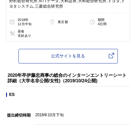
野村総合研究所,NTTデータ,大和証券,大和総合研究所,トヨタ,ト
ヨタシステム,三菱総合研究所
2018年
期間
東京都
12月中旬
4日間
昼食
支給あり
公式サイトを見る
2020年卒伊藤忠商事の総合のインターンエントリーシート
詳細（大学名非公開/女性)（2019/10/24公開)
ES
2018年10月下旬
提出締切時期