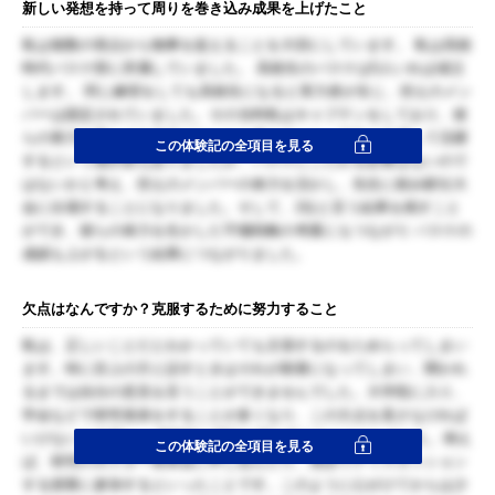
新しい発想を持って周りを巻き込み成果を上げたこと
私は複数の視点から物事を捉えることを大切にしています。 私は高校
時代バスケ部に所属していました。 高校生のバスケは5人いれば成立
します。 同じ練習をしても高校生になると実力差が生じ、控えのメン
バーは固定されていました。その当時私はキャプテンをしており、彼
らの努力を実らせる方法はないかと考えました。試合に出場して活躍
この体験記の全項目を見る
するという選択肢もありましたが、バスケにこだわる必要はないので
はないかと考え、控えのメンバーの体力を活かし、先生に頼み駅伝大
会に出場することになりました。そして、2位と言う結果を残すこと
ができ、彼らの体力を生かした守備戦略の考案にもつながり バスケの
成績も上がるという結果につながりました。
欠点はなんですか？克服するために努力すること
私は、正しいことだとわかっていても主張するのをためらってしまい
ます。特に目上の方と話すときはそれが顕著になってしまい、聞かれ
るまでは自分の意見を言うことができませんでした。大学院に入り、
学会などで研究発表をすることが多くなり、この欠点を直さなければ
いけないと自覚し、 積極的に議論の場を設けるようにしました。例え
この体験記の全項目を見る
ば、研究のポスター発表会に申し込んだり、英語でディスカッション
する授業に参加するといったことです。このように心がけてからは少