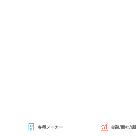
各種メーカー
金融/商社/保