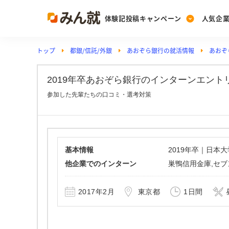
体験記投稿キャンペーン
人気企
トップ
都銀/信託/外銀
あおぞら銀行の就活情報
あおぞ
Post
Ranking
PickUp
投稿する
ランキングを見る
注目の企業特集
2019年卒あおぞら銀行のインターンエント
参加した先輩たちの口コミ・選考対策
Vote
投票する
動画で知ろう！業界・
基本情報
2019年卒｜日本
他企業でのインターン
巣鴨信用金庫,セブ
2017年2月
東京都
1日間