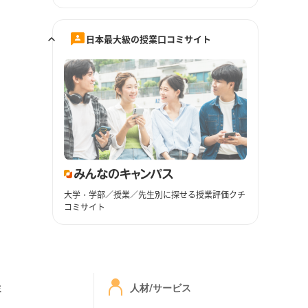
日本最大級の授業口コミサイト
大学・学部／授業／先生別に探せる授業評価クチ
コミサイト
ミ
人材/サービス