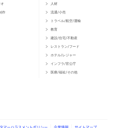
ジオ
人材
制作
流通/小売
トラベル/航空/運輸
教育
建設/住宅/不動産
レストラン/フード
ホテル/レジャー
インフラ/官公庁
医療/福祉/その他
タマーハラスメントポリシー
企業情報
サイトマップ