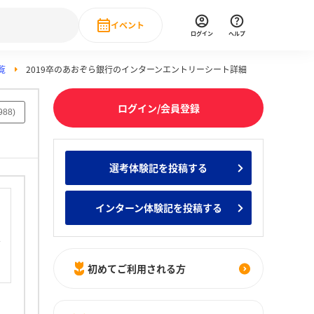
イベント
ログイン
ヘルプ
覧
2019卒のあおぞら銀行のインターンエントリーシート詳細
Event
の新卒就職人気企業ランキング
みんなのインターン人気企業ランキン
直近のイベント一覧
ログイン/会員登録
988
)
もっと見る
 IT・DX現場社員インタビュー
選考体験記を投稿する
の新卒就職人気企業ランキング
みんなのインターン人気企業ランキン
インターン体験記を投稿する
初めてご利用される方