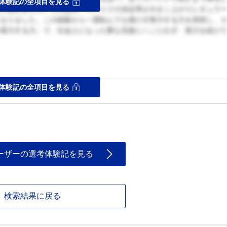
体験記の全項目を見る
取り組みました。その結果、スパイクの決定率が大きく上がりレギュラ
になりました。この経験から一度転んでも挫けず努力する力を習得し、
け努力する力」で、社会人になった際も失敗にへこたれず、努力を続け
ス
体験記の全項目を見る
、字数の空きがないこと
ーザーの選考体験記を見る
検索結果に戻る