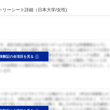
トリーシート詳細（日本大学/女性)
です。就任当初は連続失点の目立つチームで大会では準優勝留まりでし
方を探るため、試合を撮影し見返しました。すると上級生のミスで士気
かりました。そこで部員の意識改革をするためミーティングを開き、上
体験記の全項目を見る
生は自らがチームを底上げする気持ちで臨むことを徹底して欲しいと伝
。その結果徐々に連続失点は消え、大会で優勝することができました。
ています。
ーボールサークルでキャプテンを務めていますが、2年次の頃後輩との
ありました。当時は悔しさより後輩に負けたという辛さが大きく、サー
トの中で戦いたいという気持ちが勝り、悔しさや辛さをバネに自主練習
ため、コートのライン上にコーンを並べ、全てスパイクで倒すまで帰宅