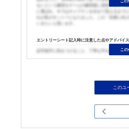
この
ないという練習をチームの練習後に居残りをして
に選ばれ、今ではキャプテンを任せて貰えるまで
れが私のモットーになりました。この「目標に向
いきたいと思います。
エントリーシート記入時に注意した点やアドバイ
この
誤字脱字に気をつけること、丁寧な字を書くこと
このユ