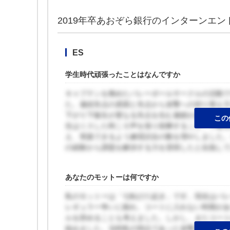
2019年卒あおぞら銀行のインターンエン
ES
学生時代頑張ったことはなんですか
キャプテンを務めたバレーボールサークルの活動
た。連続失点の原因と失点から攻撃への切り替え
下がり下級生が更なる失点を生む連鎖があると分
この
生はミスした時こそ声を張り鼓舞すること、下級
え、実践できるよう練習試合の数を増やしました
の経験から課題を解決する力を習得したと自負し
あなたのモットーは何ですか
私のモットーは「七転び八起き」です。現在はバレ
レギュラー争いに敗れ、コートに入れない時期が
ルを辞めることも考えました。しかし、またコー
励みました。当時私の弱点であった攻撃力向上の