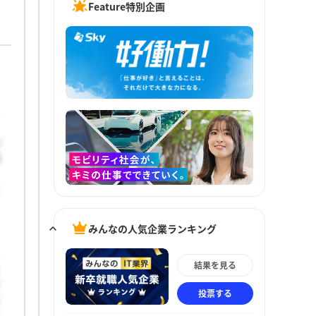
Feature特別企画
が
級
こ
みんなの人気企業ランキング
結果を見る
ク
投票する
に
し