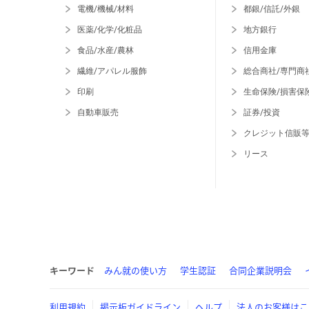
電機/機械/材料
都銀/信託/外銀
医薬/化学/化粧品
地方銀行
食品/水産/農林
信用金庫
繊維/アパレル服飾
総合商社/専門商
印刷
生命保険/損害保
自動車販売
証券/投資
クレジット信販
リース
キーワード
みん就の使い方
学生認証
合同企業説明会
利用規約
掲示板ガイドライン
ヘルプ
法人のお客様はこ