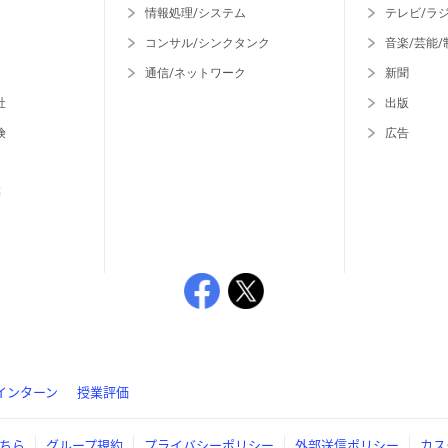
情報処理/システム
テレビ/ラ
コンサル/シンクタンク
音楽/芸能/
通信/ネットワーク
新聞
社
出版
険
広告
等
インターン
授業評価
ちら
グループ規約
プライバシーポリシー
外部送信ポリシー
カス