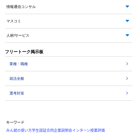
情報通信コンサル
マスコミ
人材/サービス
フリートーク掲示板
業種・職種
就活全般
選考対策
キーワード
みん就の使い方
学生認証
合同企業説明会
インターン
授業評価