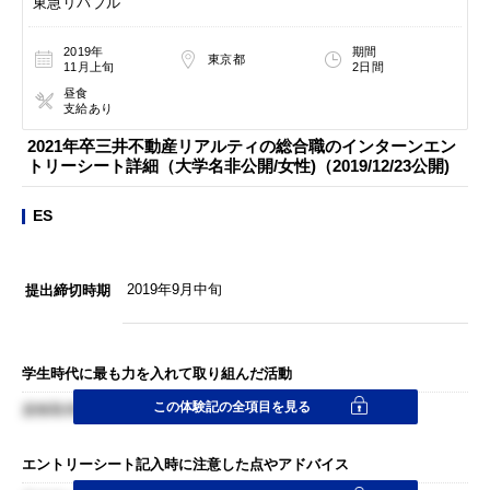
東急リバブル
2019年
期間
東京都
11月上旬
2日間
昼食
支給あり
2021年卒三井不動産リアルティの総合職のインターンエン
トリーシート詳細（大学名非公開/女性)（2019/12/23公開)
ES
2019年9月中旬
提出締切時期
学生時代に最も力を入れて取り組んだ活動
この体験記の全項目を見る
資格取得について
エントリーシート記入時に注意した点やアドバイス