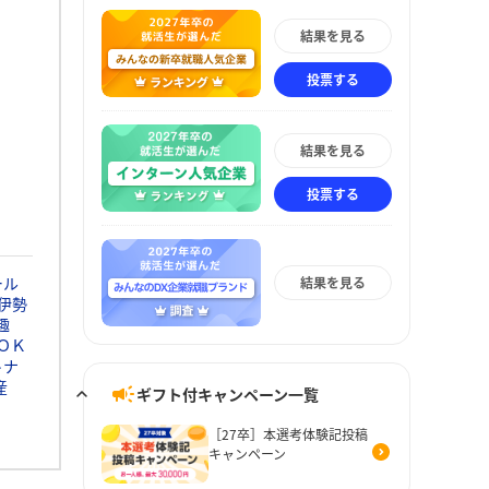
結果を見る
投票する
結果を見る
投票する
ール
結果を見る
伊勢
趣
ＯＫ
トナ
産
ギフト付キャンペーン一覧
［27卒］本選考体験記投稿
キャンペーン