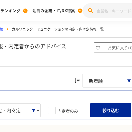
業ランキング
注目の企業・IT/DX特集
報
カルソニックコミュニケーションの内定・内々定情報一覧
注目の企業特集
みんなのIT業界新卒就職人気企業ランキング
みんな
[27卒] 本選考体験記投稿キャンペーン
28卒 注目企業特集
27卒 注目企業特集
みんなのDX企業就職ブランド調査
報・内定者からのアドバイス
お気に入り
(
1
注目のIT・DX企業特集
28卒 IT・DX企業特集
27卒 IT・DX企業特集
28卒
みんなのIT業界新卒就職人気企業ランキング
みんな
企業研究
絞り込む
内定者のみ