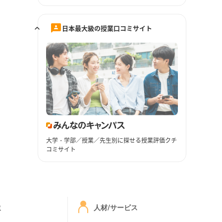
日本最大級の授業口コミサイト
大学・学部／授業／先生別に探せる授業評価クチ
コミサイト
ミ
人材/サービス