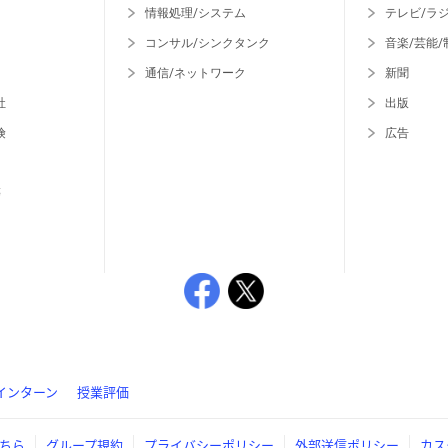
情報処理/システム
テレビ/ラ
コンサル/シンクタンク
音楽/芸能/
通信/ネットワーク
新聞
社
出版
険
広告
等
インターン
授業評価
ちら
グループ規約
プライバシーポリシー
外部送信ポリシー
カス