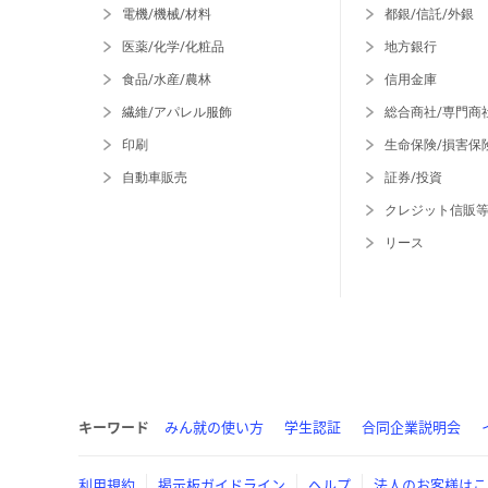
電機/機械/材料
都銀/信託/外銀
医薬/化学/化粧品
地方銀行
食品/水産/農林
信用金庫
繊維/アパレル服飾
総合商社/専門商
印刷
生命保険/損害保
自動車販売
証券/投資
クレジット信販
リース
キーワード
みん就の使い方
学生認証
合同企業説明会
利用規約
掲示板ガイドライン
ヘルプ
法人のお客様はこ