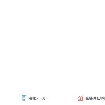
各種メーカー
金融/商社/保