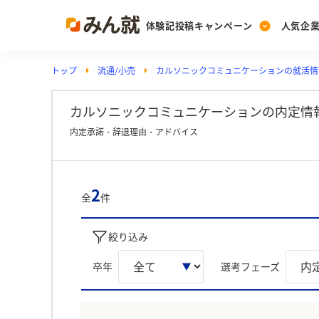
体験記投稿キャンペーン
人気企
トップ
流通/小売
カルソニックコミュニケーションの就活情
Post
Ranking
PickUp
投稿する
ランキングを見る
注目の企業特集
カルソニックコミュニケーションの内定情
内定承諾・辞退理由・アドバイス
Vote
投票する
2
全
件
動画で知ろう！業界・
絞り込み
卒年
選考フェーズ