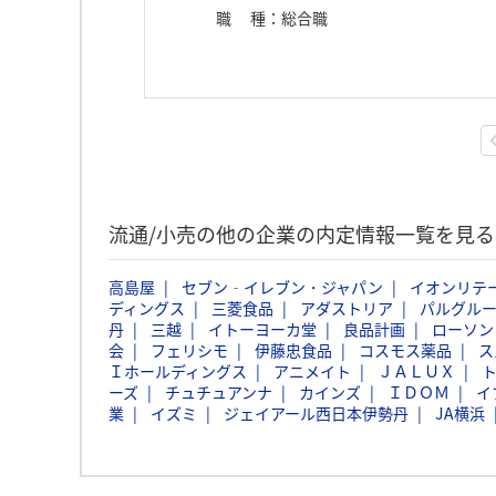
職種
：
総合職
流通/小売の他の企業の内定情報一覧を見る
高島屋
セブン‐イレブン・ジャパン
イオンリテ
ディングス
三菱食品
アダストリア
パルグル
丹
三越
イトーヨーカ堂
良品計画
ローソン
会
フェリシモ
伊藤忠食品
コスモス薬品
ス
Ｉホールディングス
アニメイト
ＪＡＬＵＸ
ーズ
チュチュアンナ
カインズ
ＩＤＯＭ
イ
業
イズミ
ジェイアール西日本伊勢丹
JA横浜