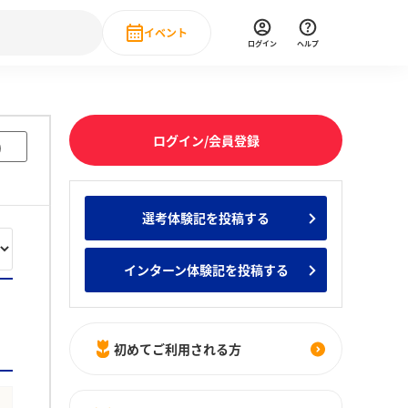
イベント
ログイン
ヘルプ
Event
の新卒就職人気企業ランキング
みんなのインターン人気企業ランキン
直近のイベント一覧
ログイン/会員登録
)
もっと見る
 IT・DX現場社員インタビュー
選考体験記を投稿する
の新卒就職人気企業ランキング
みんなのインターン人気企業ランキン
インターン体験記を投稿する
初めてご利用される方