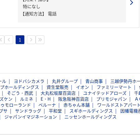
特になし
【通知方法】
電話
1
ール
ヨドバシカメラ
丸井グループ
青山商事
三越伊勢丹ホ
ープホールディングス
資生堂販売
イオン
ファミリーマート
そごう・西武
大丸松坂屋百貨店
ユナイテッドアローズ
千
ズケン
ルミネ
E・H
阪急阪神百貨店
プリモジャパン
Ａ
トゥモローランド
ベルーナ
赤ちゃん本舗
ワールドストアパー
プサ
サンドラッグ
平和堂
スギホールディングス
因幡電機
ジャパンイマジネーション
ニッセンホールディングス