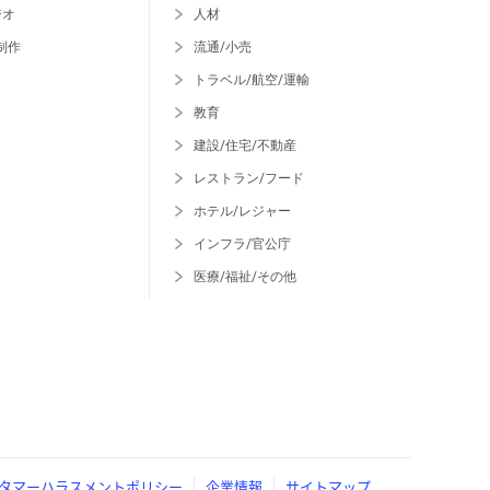
ジオ
人材
制作
流通/小売
トラベル/航空/運輸
教育
建設/住宅/不動産
レストラン/フード
ホテル/レジャー
インフラ/官公庁
医療/福祉/その他
タマーハラスメントポリシー
企業情報
サイトマップ