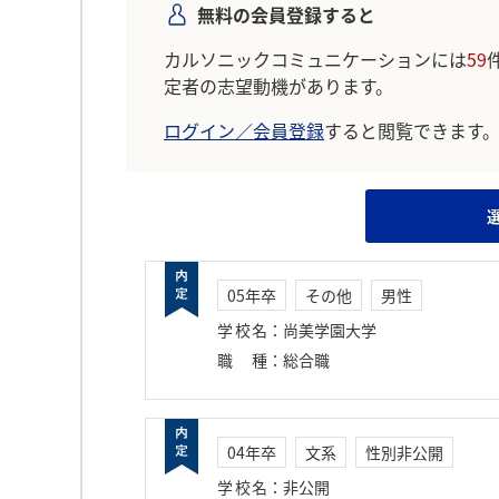
無料の会員登録すると
カルソニックコミュニケーションには
59
定者の志望動機があります。
ログイン／会員登録
すると閲覧できます
05年卒
その他
男性
学校名
：
尚美学園大学
職種
：
総合職
04年卒
文系
性別非公開
学校名
：
非公開