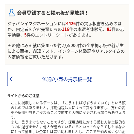
会員登録すると掲示板が見放題！
ジャパンイマジネーションには
4426
件の掲示板書き込みのほ
か、内定者を含む先輩たちの
116
件の本選考体験記、
83
件の志
望動機、
5
件のエントリーシートがあります。
その他にみん就に集まった約2万9000件の企業掲示板や就活生
による面接、WEBテスト、インターン体験記やリアルタイムの
内定情報をご覧いただけます。
流通/小売の掲示板一覧
サイトからのご注意
ここに掲載しているデータは、「こうすれば必ずうまくいく」という類
のものではありません。採用過程は人によって異なりますし、方針の変
更や採用担当者が変わることで前年と大幅に変更される場合もありえま
す。
また、言うまでもないことですが、採用過程に対する感じ方は主観的な
ものに過ぎません。他人が誉めているからといってかならずしもあなた
にとって望ましい企業とは言い切れませんし、ここで評価の高くない企