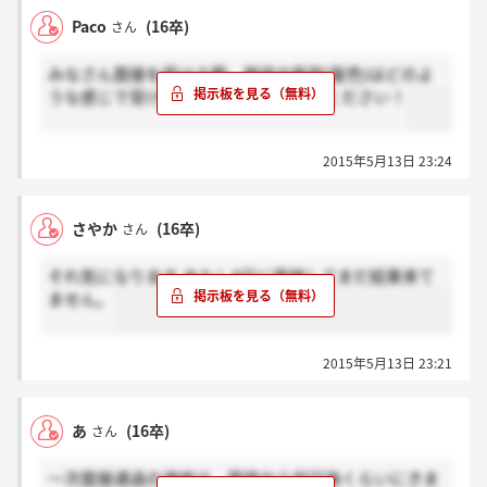
Paco
(16卒)
さん
みなさん面接を受ける際、服装や髪型(髪色)はどのよ
うな感じで受けたのか、参考にさせてください！
2015年5月13日 23:24
さやか
(16卒)
さん
それ気になります あたし8日に面接してまだ結果来て
ません。
2015年5月13日 23:21
あ
(16卒)
さん
一次面接通過の連絡は、面接から何日後くらいにきま