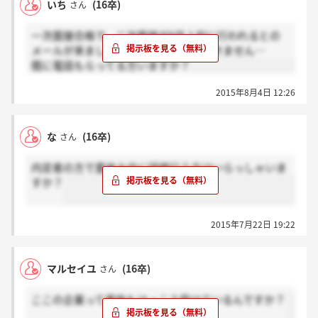
いち
(16卒)
さん
一次面接合格で、二次面接が8月上旬に行われるとの
メールが来ましたが、その後の電話がきません…
既に電話もらってる方いますか？
2015年8月4日 12:26
な
(16卒)
さん
内定者の方で夏休み中に研修行う方はいらっしゃいま
すか？
2015年7月22日 19:22
マルセイユ
(16卒)
さん
ここの企業って男性もけっこう受けているんですか？