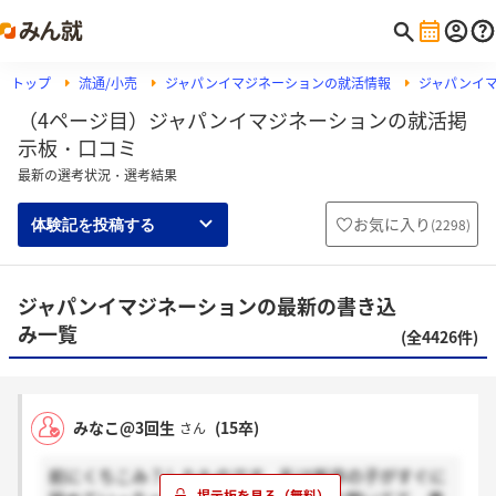
トップ
流通/小売
ジャパンイマジネーションの就活情報
ジャパンイ
（4ページ目）ジャパンイマジネーションの就活掲
示板・口コミ
最新の選考状況・選考結果
お気に入り
(
2298
)
体験記を投稿する
ジャパンイマジネーションの最新の書き込
み一覧
(全4426件)
みなこ@3回生
(15卒)
さん
前にくちこみ？したものです。私は新卒の子がすぐに