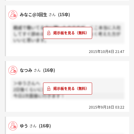
みなこ@3回生
(15卒)
さん
親戚で働いてる方に聞いたのですが、ここ本当に入社
してすぐ辞める人多いみたいなので、よく考えた方が
いいと思います。
すぐ辞めたら就職口もないですしね
2015年10月4日 21:47
なつみ
(16卒)
さん
＞ゆうさんへ
2日後くらいに来ました！
今日2次面接に行きます！
2015年9月18日 03:22
ゆう
(16卒)
さん