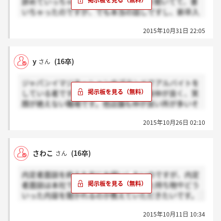
辞めていっちゃって大変っていう話しを聞いてて、書
いちゃったのですが、でも本当の話しですし、新卒入
社のところをすぐ辞めていくってよっぽどだなぁって
2015年10月31日 22:05
思って書き込みました。おねぇさんによると、入社前
に店舗で研修があるみたいなので、そこで笑顔がたえ
ないのか？仲良い職場か？皆さんが判断すればいいと
y
(16卒)
さん
思います。
ジャパンイマジネーションのブランドでアルバイトを
している者です。私の働くブランドは皆仲が良く、笑
顔が絶えない職場です。他店舗も仲が良い所が多いそ
うで、安心して働けます。また、本部の方が店舗に来
2015年10月26日 02:10
て下さったりしてお話することもあり大変勉強になり
ます。非常に風通しの良い職場です。私は新卒試験を
受けて、入社しようと考えております。4大です。アパ
さわこ
(16卒)
さん
レルの会社で迷われてる方がいましたら、私はジャパ
ンイマジネーションをオススメします。長文失礼致し
内定者面談を終えた方にお伺いしたいのですが、内定
ました。
者面談は本社で行うのでしょうか？また持ち物やどう
いった内容を聞かれるのか教えていただきたいです。
2015年10月11日 10:34