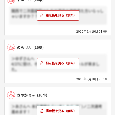
関西で二次面接受けた方で通過の連絡来た方いらっし
ゃいますか？？
2015年5月19日 01:06
のら
(16卒)
さん
＞ゆずさんへ
4/27に受け、その日のうちに通過のメールが来まし
た。
適性検査後、内定者はは5/11までに連絡とのことでし
2015年5月18日 23:18
たが、本日お電話が来てます:)
さやか
(16卒)
さん
＞あさんへ 本日連絡もらいました(*´∇`)ノ二次選考
進めます！