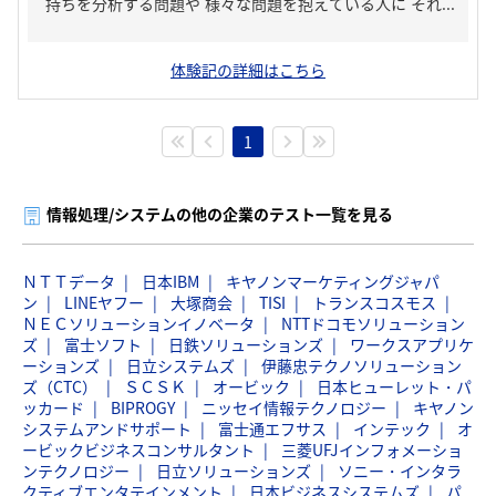
持ちを分析する問題や 様々な問題を抱えている人に それ...
体験記の詳細はこちら
1
情報処理/システムの他の企業のテスト一覧を見る
ＮＴＴデータ
日本IBM
キヤノンマーケティングジャパ
ン
LINEヤフー
大塚商会
TISI
トランスコスモス
ＮＥＣソリューションイノベータ
NTTドコモソリューション
ズ
富士ソフト
日鉄ソリューションズ
ワークスアプリケ
ーションズ
日立システムズ
伊藤忠テクノソリューション
ズ（CTC）
ＳＣＳＫ
オービック
日本ヒューレット・パ
ッカード
BIPROGY
ニッセイ情報テクノロジー
キヤノン
システムアンドサポート
富士通エフサス
インテック
オ
ービックビジネスコンサルタント
三菱UFJインフォメーショ
ンテクノロジー
日立ソリューションズ
ソニー・インタラ
クティブエンタテインメント
日本ビジネスシステムズ
パ