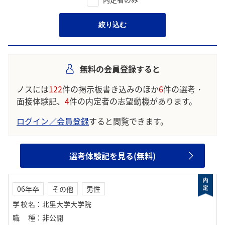
絞り込む
無料の会員登録すると
ノスには
122
件の掲示板書き込みのほか
6
件の選考・
面接体験記、
4
件の内定者の志望動機があります。
ログイン／会員登録
すると閲覧できます。
選考体験記を見る(無料)
06年卒
その他
男性
学校名
：
北里大学大学院
職種
：
非公開