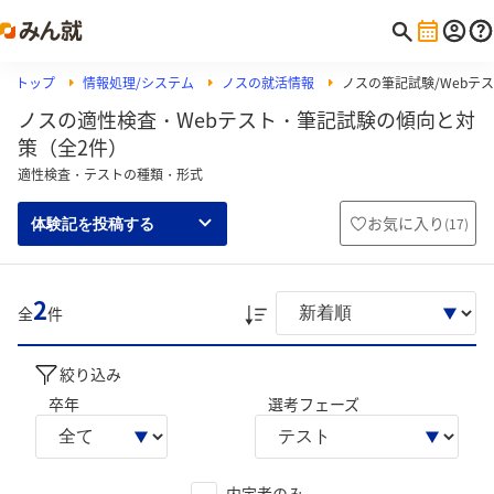
トップ
情報処理/システム
ノスの就活情報
ノスの筆記試験/Webテス
ノスの適性検査・Webテスト・筆記試験の傾向と対
策（全2件）
適性検査・テストの種類・形式
お気に入り
(
17
)
体験記を投稿する
2
全
件
絞り込み
卒年
選考フェーズ
内定者のみ