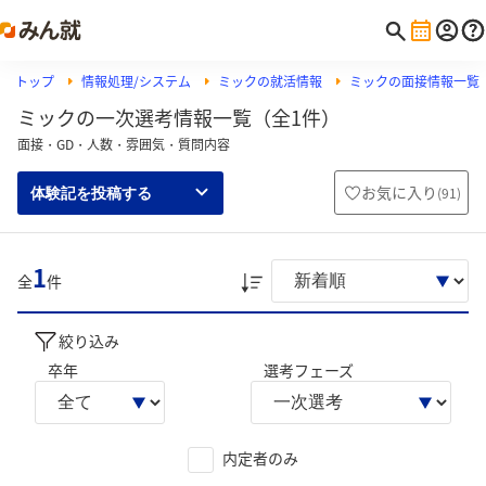
トップ
情報処理/システム
ミックの就活情報
ミックの面接情報一覧
ミックの一次選考情報一覧（全1件）
面接・GD・人数・雰囲気・質問内容
お気に入り
(
91
)
体験記を投稿する
1
全
件
絞り込み
卒年
選考フェーズ
内定者のみ