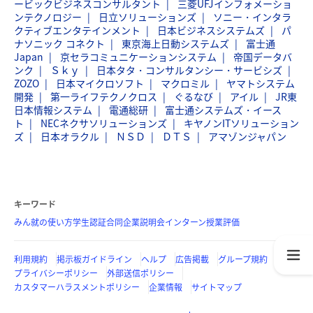
ービックビジネスコンサルタント
三菱UFJインフォメーショ
ンテクノロジー
日立ソリューションズ
ソニー・インタラ
クティブエンタテインメント
日本ビジネスシステムズ
パ
ナソニック コネクト
東京海上日動システムズ
富士通
Japan
京セラコミュニケーションシステム
帝国データバ
ンク
Ｓｋｙ
日本タタ・コンサルタンシー・サービシズ
ZOZO
日本マイクロソフト
マクロミル
ヤマトシステム
開発
第一ライフテクノクロス
ぐるなび
アイル
JR東
日本情報システム
電通総研
富士通システムズ・イース
ト
NECネクサソリューションズ
キヤノンITソリューション
ズ
日本オラクル
ＮＳＤ
ＤＴＳ
アマゾンジャパン
キーワード
みん就の使い方
学生認証
合同企業説明会
インターン
授業評価
利用規約
掲示板ガイドライン
ヘルプ
広告掲載
グループ規約
プライバシーポリシー
外部送信ポリシー
カスタマーハラスメントポリシー
企業情報
サイトマップ