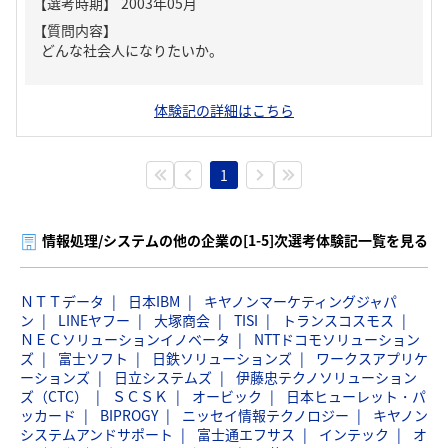
【質問内容】
どんな社会人になりたいか。
体験記の詳細はこちら
1
情報処理/システムの他の企業の[1-5]次選考体験記一覧を見る
ＮＴＴデータ
日本IBM
キヤノンマーケティングジャパ
ン
LINEヤフー
大塚商会
TISI
トランスコスモス
ＮＥＣソリューションイノベータ
NTTドコモソリューション
ズ
富士ソフト
日鉄ソリューションズ
ワークスアプリケ
ーションズ
日立システムズ
伊藤忠テクノソリューション
ズ（CTC）
ＳＣＳＫ
オービック
日本ヒューレット・パ
ッカード
BIPROGY
ニッセイ情報テクノロジー
キヤノン
システムアンドサポート
富士通エフサス
インテック
オ