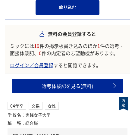
絞り込む
無料の会員登録すると
ミックには
19
件の掲示板書き込みのほか
1
件の選考・
面接体験記、
0
件の内定者の志望動機があります。
ログイン／会員登録
すると閲覧できます。
選考体験記を見る(無料)
04年卒
文系
女性
学校名
：
実践女子大学
職種
：
総合職