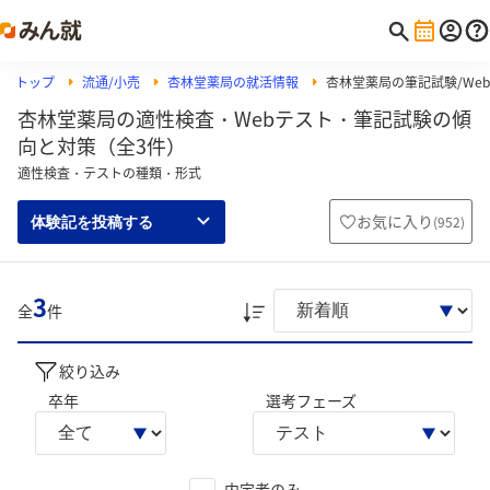
トップ
流通/小売
杏林堂薬局の就活情報
杏林堂薬局の筆記試験/Web
杏林堂薬局の適性検査・Webテスト・筆記試験の傾
向と対策（全3件）
適性検査・テストの種類・形式
お気に入り
(
952
)
体験記を投稿する
3
全
件
絞り込み
卒年
選考フェーズ
内定者のみ