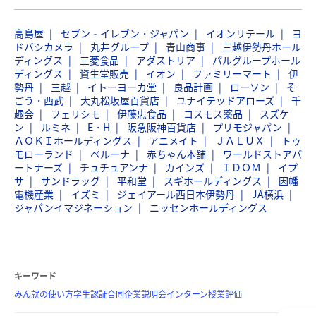
高島屋
セブン‐イレブン・ジャパン
イオンリテール
ヨ
ドバシカメラ
丸井グループ
青山商事
三越伊勢丹ホール
ディングス
三菱食品
アダストリア
パルグループホール
ディングス
資生堂販売
イオン
ファミリーマート
伊
勢丹
三越
イトーヨーカ堂
良品計画
ローソン
そ
ごう・西武
大丸松坂屋百貨店
ユナイテッドアローズ
千
趣会
フェリシモ
伊藤忠食品
コスモス薬品
スズケ
ン
ルミネ
E・H
阪急阪神百貨店
プリモジャパン
ＡＯＫＩホールディングス
アニメイト
ＪＡＬＵＸ
トゥ
モローランド
ベルーナ
赤ちゃん本舗
ワールドストアパ
ートナーズ
チュチュアンナ
カインズ
ＩＤＯＭ
イプ
サ
サンドラッグ
平和堂
スギホールディングス
因幡
電機産業
イズミ
ジェイアール西日本伊勢丹
JA横浜
ジャパンイマジネーション
ニッセンホールディングス
キーワード
みん就の使い方
学生認証
合同企業説明会
インターン
授業評価