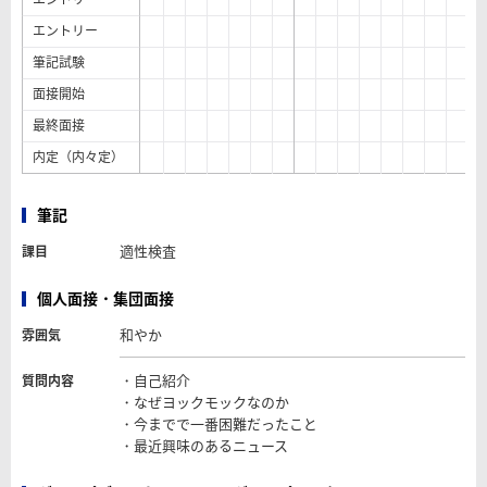
エントリー
筆記試験
面接開始
最終面接
内定（内々定）
筆記
適性検査
課目
個人面接・集団面接
和やか
雰囲気
・自己紹介
質問内容
・なぜヨックモックなのか
・今までで一番困難だったこと
・最近興味のあるニュース