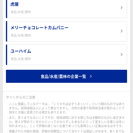
虎屋
食品/水産/農林
メリーチョコレートカムパニー
食品/水産/農林
ユーハイム
食品/水産/農林
食品/水産/農林の企業一覧
サイトからのご注意
ここに掲載しているデータは、「こうすれば必ずうまくいく」という類のものではあり
ません。採用過程は人によって異なりますし、方針の変更や採用担当者が変わることで
前年と大幅に変更される場合もありえます。
また、言うまでもないことですが、採用過程に対する感じ方は主観的なものに過ぎませ
ん。他人が誉めているからといってかならずしもあなたにとって望ましい企業とは言い
切れませんし、ここで評価の高くない企業であっても素晴らしい企業はあるはずです。
掲載された内容の真偽、評価の信頼性について当サイトは保証しかねます。あくまでも