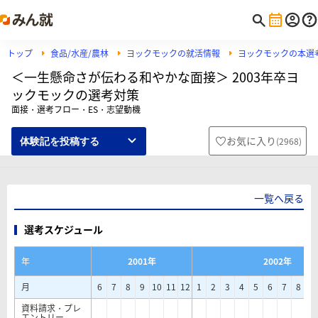
トップ
食品/水産/農林
ヨックモックの就活情報
ヨックモックの本選
＜一生懸命さが伝わる和やかな面接＞ 2003年卒ヨ
ックモックの選考対策
面接・選考フロー・ES・志望動機
お気に入り
(
2968
)
体験記を投稿する
一覧へ戻る
選考スケジュール
年
2001年
2002年
月
6
7
8
9
10
11
12
1
2
3
4
5
6
7
8
9
資料請求・プレ
エントリー