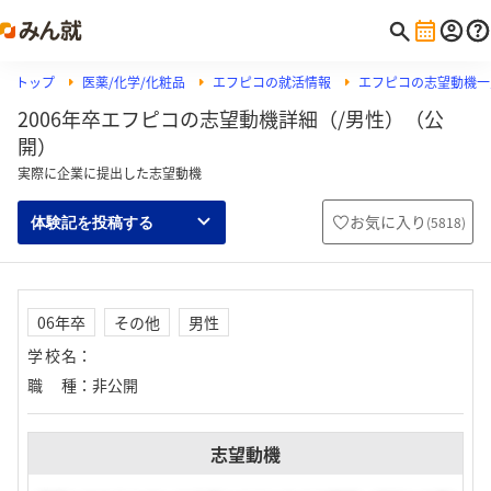
トップ
医薬/化学/化粧品
エフピコの就活情報
エフピコの志望動機一
2006年卒エフピコの志望動機詳細（/男性）（公
開）
実際に企業に提出した志望動機
お気に入り
(
5818
)
体験記を投稿する
06年卒
その他
男性
学校名
：
職種
：
非公開
志望動機