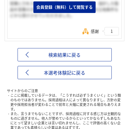
営業に力を入れている企業とのことなので開発、設計した製
会員登録（無料）して閲覧する
品を営業の方に安心して任せられるのと、本社の立地条件な
どから受けさせていただきました。
感謝
1
検索結果に戻る
本選考体験記に戻る
サイトからのご注意
ここに掲載しているデータは、「こうすれば必ずうまくいく」という類
のものではありません。採用過程は人によって異なりますし、方針の変
更や採用担当者が変わることで前年と大幅に変更される場合もありえま
す。
また、言うまでもないことですが、採用過程に対する感じ方は主観的な
ものに過ぎません。他人が誉めているからといってかならずしもあなた
にとって望ましい企業とは言い切れませんし、ここで評価の高くない企
業であっても素晴らしい企業はあるはずです。