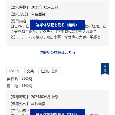
【質問内容・課題】
選考体験記を見る（無料）
自己PR、自分の強み/弱み、人生の中で大きな挫折経験。ど
う乗り越えたか、ガクチカ（学生時代に力を入れたこ
と）、チームで協力した出来事、なぜ今の大学、学部を...
体験記の詳細はこちら
25年卒
文系
性別非公開
学校名
：
非公開
職種
：
非公開
【質問内容・課題】
選考体験記を見る（無料）