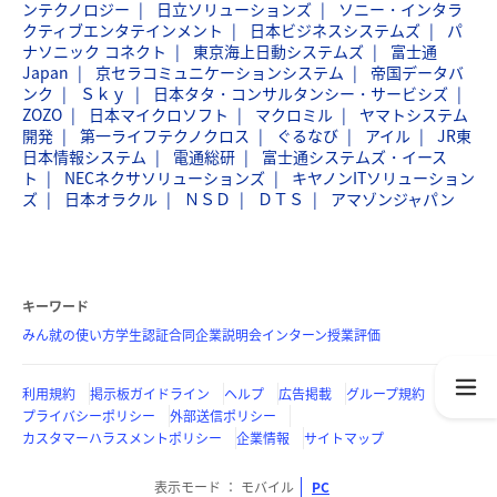
ンテクノロジー
日立ソリューションズ
ソニー・インタラ
クティブエンタテインメント
日本ビジネスシステムズ
パ
ナソニック コネクト
東京海上日動システムズ
富士通
Japan
京セラコミュニケーションシステム
帝国データバ
ンク
Ｓｋｙ
日本タタ・コンサルタンシー・サービシズ
ZOZO
日本マイクロソフト
マクロミル
ヤマトシステム
開発
第一ライフテクノクロス
ぐるなび
アイル
JR東
日本情報システム
電通総研
富士通システムズ・イース
ト
NECネクサソリューションズ
キヤノンITソリューション
ズ
日本オラクル
ＮＳＤ
ＤＴＳ
アマゾンジャパン
キーワード
みん就の使い方
学生認証
合同企業説明会
インターン
授業評価
利用規約
掲示板ガイドライン
ヘルプ
広告掲載
グループ規約
プライバシーポリシー
外部送信ポリシー
カスタマーハラスメントポリシー
企業情報
サイトマップ
表示モード
モバイル
PC