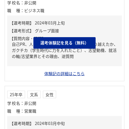
学校名
：
非公開
職種
：
ビジネス職
【質問内容・課題】
選考体験記を見る（無料）
自己PR、人生の中で大きな挫折経験。どう乗り越えたか、
ガクチカ（学生時代に力を入れたこと）、志望動機、就活
の軸/志望業界とその理由、逆質問
体験記の詳細はこちら
25年卒
文系
女性
学校名
：
非公開
職種
：
営業職