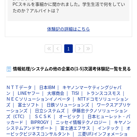
PCスキルを事細かに聞かれました。学生生活で何をしてい
たのか？アルバイトは？
体験記の詳細はこちら
1
情報処理/システムの他の企業の[1-5]次選考体験記一覧を見る
ＮＴＴデータ
日本IBM
キヤノンマーケティングジャパ
ン
LINEヤフー
大塚商会
TISI
トランスコスモス
ＮＥＣソリューションイノベータ
NTTドコモソリューション
ズ
富士ソフト
日鉄ソリューションズ
ワークスアプリケ
ーションズ
日立システムズ
伊藤忠テクノソリューション
ズ（CTC）
ＳＣＳＫ
オービック
日本ヒューレット・パ
ッカード
BIPROGY
ニッセイ情報テクノロジー
キヤノン
システムアンドサポート
富士通エフサス
インテック
オ
ービックビジネスコンサルタント
三菱UFJインフォメーショ