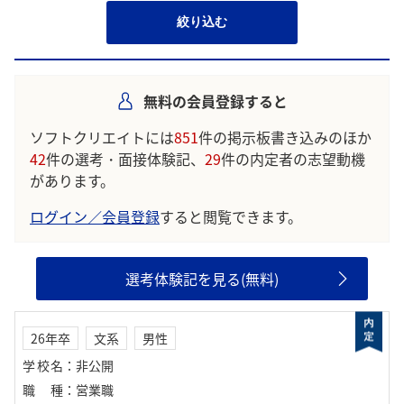
絞り込む
無料の会員登録すると
ソフトクリエイトには
851
件の掲示板書き込みのほか
42
件の選考・面接体験記、
29
件の内定者の志望動機
があります。
ログイン／会員登録
すると閲覧できます。
選考体験記を見る(無料)
26年卒
文系
男性
学校名
：
非公開
職種
：
営業職