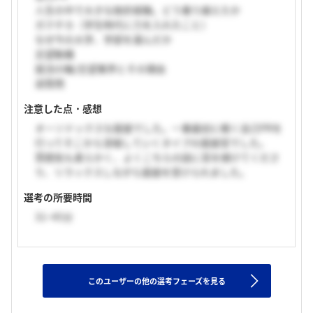
人生の中で大きな挫折経験。どう乗り越えたか
ガクチカ（学生時代に力を入れたこと）
なぜ今の大学、学部を選んだか
志望動機
就活の軸/志望業界とその理由
逆質問
注意した点・感想
オーソドックスな面接でした。一番最初に軽く自己PRを
行ってそこから深堀していくタイプの面接官でした。
雰囲気も柔らかく、よくこちらの話に耳を傾けてくださ
り、リラックスしながら面接を受けられました。
選考の所要時間
31~45分
このユーザーの他の選考フェーズを見る