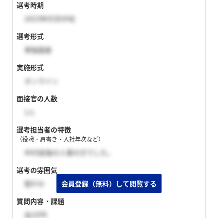
選考時期
2023年05月中旬
選考形式
単独面接
実施形式
オンライン
面接官の人数
1人
選考担当者の特徴
（役職・肩書き・入社年次など）
40代前後の人事の方でした。
選考の雰囲気
穏やか
質問内容・課題
自己PR