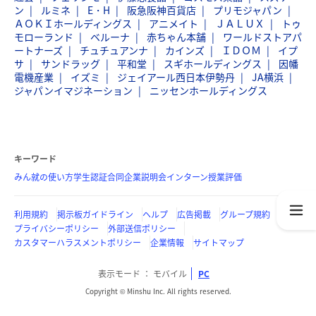
ン
ルミネ
E・H
阪急阪神百貨店
プリモジャパン
ＡＯＫＩホールディングス
アニメイト
ＪＡＬＵＸ
トゥ
モローランド
ベルーナ
赤ちゃん本舗
ワールドストアパ
ートナーズ
チュチュアンナ
カインズ
ＩＤＯＭ
イプ
サ
サンドラッグ
平和堂
スギホールディングス
因幡
電機産業
イズミ
ジェイアール西日本伊勢丹
JA横浜
ジャパンイマジネーション
ニッセンホールディングス
キーワード
みん就の使い方
学生認証
合同企業説明会
インターン
授業評価
利用規約
掲示板ガイドライン
ヘルプ
広告掲載
グループ規約
プライバシーポリシー
外部送信ポリシー
カスタマーハラスメントポリシー
企業情報
サイトマップ
表示モード
モバイル
PC
Copyright © Minshu Inc. All rights reserved.