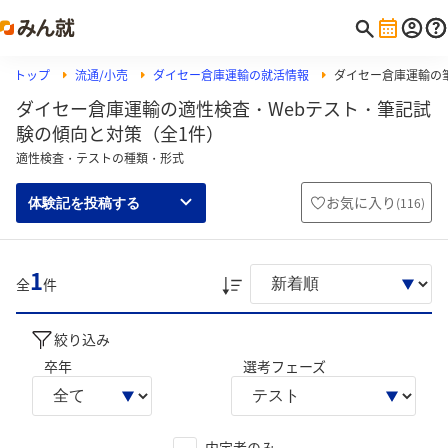
トップ
流通/小売
ダイセー倉庫運輸の就活情報
ダイセー倉庫運輸の筆
ダイセー倉庫運輸の適性検査・Webテスト・筆記試
験の傾向と対策（全1件）
適性検査・テストの種類・形式
お気に入り
(
116
)
体験記を投稿する
1
全
件
絞り込み
卒年
選考フェーズ
内定者のみ