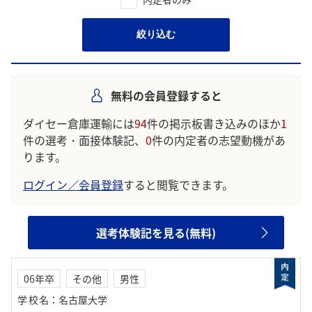
絞り込む
無料の会員登録すると
ダイセー倉庫運輸には
94
件の掲示板書き込みのほか
1
件の選考・面接体験記、
0
件の内定者の志望動機があ
ります。
ログイン／会員登録
すると閲覧できます。
選考体験記を見る(無料)
06年卒
その他
男性
学校名
：
名古屋大学