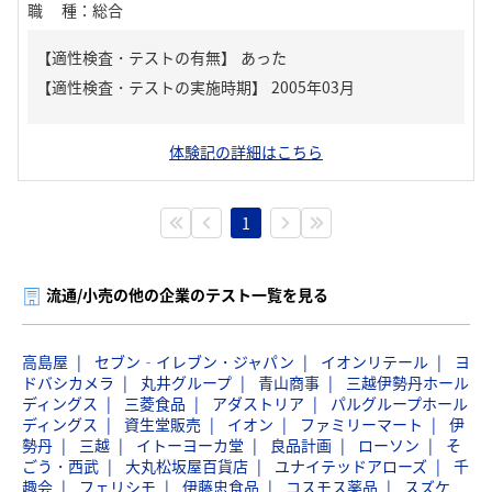
職種
：
総合
【適性検査・テストの有無】
あった
体験記の詳細はこちら
1
流通/小売の他の企業のテスト一覧を見る
高島屋
セブン‐イレブン・ジャパン
イオンリテール
ヨ
ドバシカメラ
丸井グループ
青山商事
三越伊勢丹ホール
ディングス
三菱食品
アダストリア
パルグループホール
ディングス
資生堂販売
イオン
ファミリーマート
伊
勢丹
三越
イトーヨーカ堂
良品計画
ローソン
そ
ごう・西武
大丸松坂屋百貨店
ユナイテッドアローズ
千
趣会
フェリシモ
伊藤忠食品
コスモス薬品
スズケ