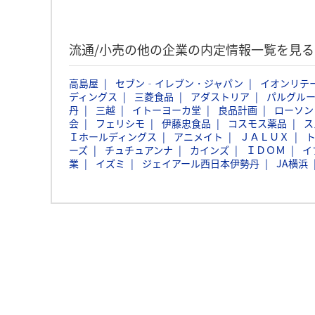
流通/小売の他の企業の内定情報一覧を見る
高島屋
セブン‐イレブン・ジャパン
イオンリテ
ディングス
三菱食品
アダストリア
パルグル
丹
三越
イトーヨーカ堂
良品計画
ローソン
会
フェリシモ
伊藤忠食品
コスモス薬品
ス
Ｉホールディングス
アニメイト
ＪＡＬＵＸ
ーズ
チュチュアンナ
カインズ
ＩＤＯＭ
イ
業
イズミ
ジェイアール西日本伊勢丹
JA横浜