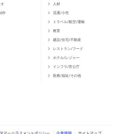
ジオ
人材
制作
流通/小売
トラベル/航空/運輸
教育
建設/住宅/不動産
レストラン/フード
ホテル/レジャー
インフラ/官公庁
医療/福祉/その他
タマーハラスメントポリシー
企業情報
サイトマップ