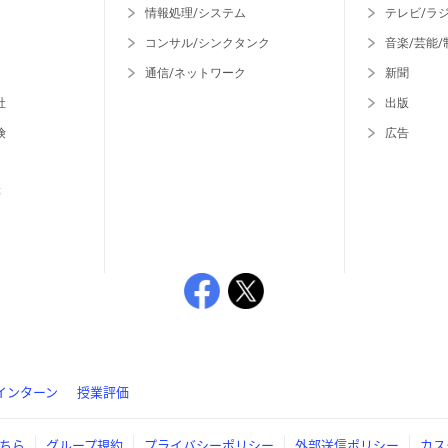
情報処理/システム
テレビ/ラ
コンサル/シンクタンク
音楽/芸能/
通信/ネットワーク
新聞
社
出版
険
広告
等
インターン
授業評価
ちら
グループ規約
プライバシーポリシー
外部送信ポリシー
カス