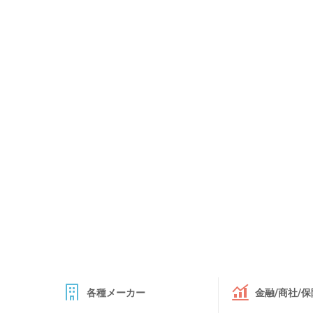
各種メーカー
金融/商社/保