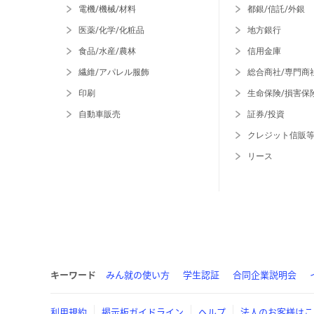
電機/機械/材料
都銀/信託/外銀
医薬/化学/化粧品
地方銀行
食品/水産/農林
信用金庫
繊維/アパレル服飾
総合商社/専門商
印刷
生命保険/損害保
自動車販売
証券/投資
クレジット信販
リース
キーワード
みん就の使い方
学生認証
合同企業説明会
利用規約
掲示板ガイドライン
ヘルプ
法人のお客様はこ