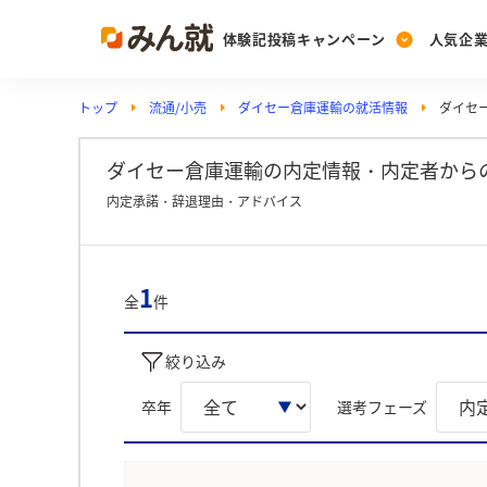
体験記投稿キャンペーン
人気企
トップ
流通/小売
ダイセー倉庫運輸の就活情報
ダイセ
Post
Ranking
PickUp
投稿する
ランキングを見る
注目の企業特集
ダイセー倉庫運輸の内定情報・内定者から
内定承諾・辞退理由・アドバイス
Vote
投票する
1
全
件
動画で知ろう！業界・
絞り込み
卒年
選考フェーズ