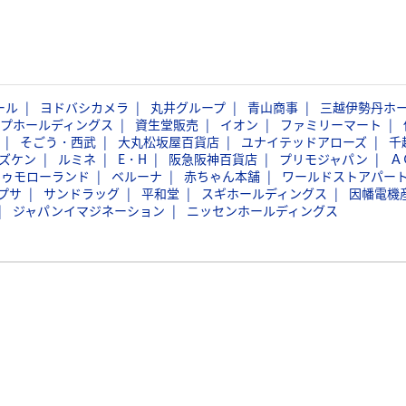
ール
ヨドバシカメラ
丸井グループ
青山商事
三越伊勢丹ホ
ープホールディングス
資生堂販売
イオン
ファミリーマート
そごう・西武
大丸松坂屋百貨店
ユナイテッドアローズ
千
ズケン
ルミネ
E・H
阪急阪神百貨店
プリモジャパン
Ａ
トゥモローランド
ベルーナ
赤ちゃん本舗
ワールドストアパー
プサ
サンドラッグ
平和堂
スギホールディングス
因幡電機
ジャパンイマジネーション
ニッセンホールディングス