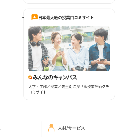
日本最大級の授業口コミサイト
大学・学部／授業／先生別に探せる授業評価クチ
コミサイト
ミ
人材/サービス