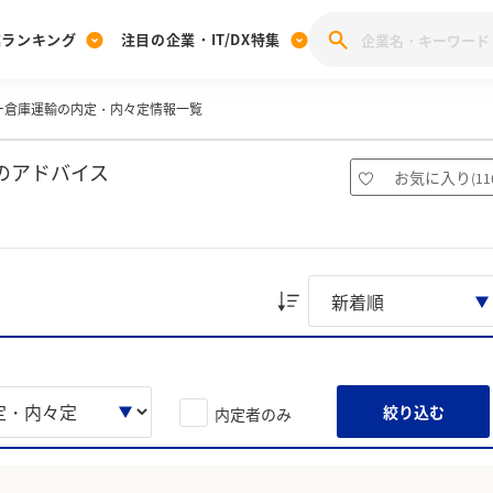
業ランキング
注目の企業・IT/DX特集
ー倉庫運輸の内定・内々定情報一覧
注目の企業特集
みんなのIT業界新卒就職人気企業ランキング
みんな
[27卒] 本選考体験記投稿キャンペーン
28卒 注目企業特集
27卒 注目企業特集
みんなのDX企業就職ブランド調査
のアドバイス
お気に入り
(
11
注目のIT・DX企業特集
28卒 IT・DX企業特集
27卒 IT・DX企業特集
28卒
みんなのIT業界新卒就職人気企業ランキング
みんな
企業研究
絞り込む
内定者のみ