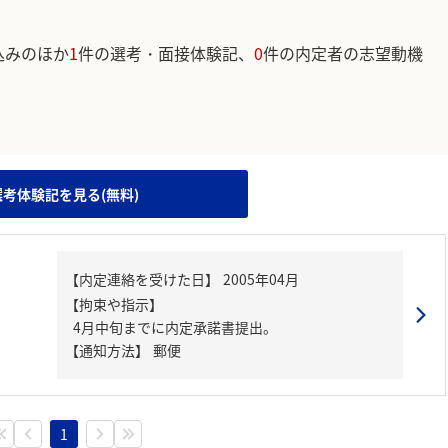
込みのほか
1
件の選考・面接体験記、
0
件の内定者の志望動機
。
選考体験記を見る(無料)
【内定連絡を受けた日】
2005年04月
【拘束や指示】
4月中旬までに内定承諾書提出。
【通知方法】
郵便
1