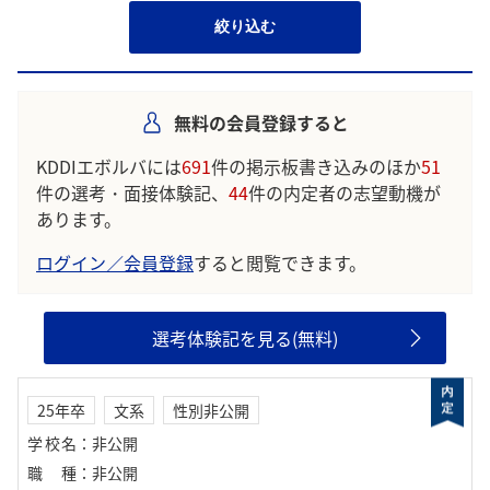
絞り込む
無料の会員登録すると
KDDIエボルバには
691
件の掲示板書き込みのほか
51
件の選考・面接体験記、
44
件の内定者の志望動機が
あります。
ログイン／会員登録
すると閲覧できます。
選考体験記を見る(無料)
25年卒
文系
性別非公開
学校名
：
非公開
職種
：
非公開