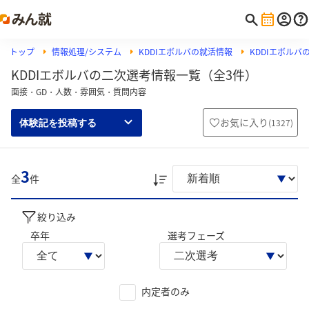
トップ
情報処理/システム
KDDIエボルバの就活情報
KDDIエボルバ
KDDIエボルバの二次選考情報一覧（全3件）
面接・GD・人数・雰囲気・質問内容
お気に入り
(
1327
)
体験記を投稿する
3
全
件
絞り込み
卒年
選考フェーズ
内定者のみ