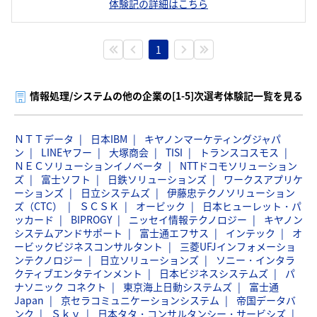
体験記の詳細はこちら
1
情報処理/システムの他の企業の[1-5]次選考体験記一覧を見る
ＮＴＴデータ
日本IBM
キヤノンマーケティングジャパ
ン
LINEヤフー
大塚商会
TISI
トランスコスモス
ＮＥＣソリューションイノベータ
NTTドコモソリューション
ズ
富士ソフト
日鉄ソリューションズ
ワークスアプリケ
ーションズ
日立システムズ
伊藤忠テクノソリューション
ズ（CTC）
ＳＣＳＫ
オービック
日本ヒューレット・パ
ッカード
BIPROGY
ニッセイ情報テクノロジー
キヤノン
システムアンドサポート
富士通エフサス
インテック
オ
ービックビジネスコンサルタント
三菱UFJインフォメーショ
ンテクノロジー
日立ソリューションズ
ソニー・インタラ
クティブエンタテインメント
日本ビジネスシステムズ
パ
ナソニック コネクト
東京海上日動システムズ
富士通
Japan
京セラコミュニケーションシステム
帝国データバ
ンク
Ｓｋｙ
日本タタ・コンサルタンシー・サービシズ