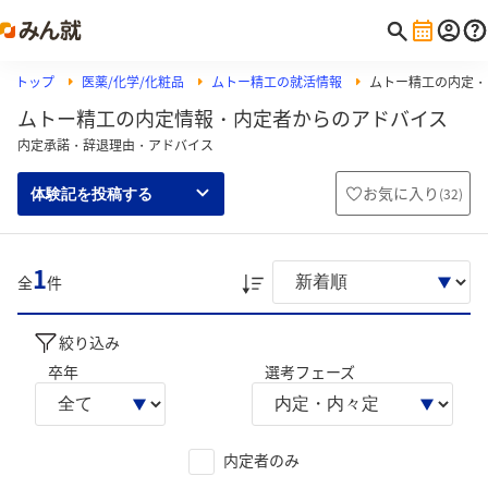
トップ
医薬/化学/化粧品
ムトー精工の就活情報
ムトー精工の内定・
ムトー精工の内定情報・内定者からのアドバイス
内定承諾・辞退理由・アドバイス
お気に入り
(
32
)
体験記を投稿する
1
全
件
絞り込み
卒年
選考フェーズ
内定者のみ