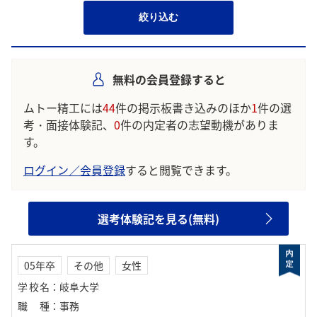
絞り込む
無料の会員登録すると
ムトー精工には
44
件の掲示板書き込みのほか
1
件の選
考・面接体験記、
0
件の内定者の志望動機がありま
す。
ログイン／会員登録
すると閲覧できます。
選考体験記を見る(無料)
05年卒
その他
女性
学校名
：
岐阜大学
職種
：
事務