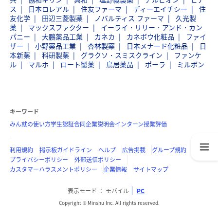
ス
日本ロレアル
住友ファーマ
ディーエイチシー
住
友化学
田辺三菱製薬
ノバルティス ファーマ
久光製
薬
マックスファクター
イーライ・リリー・アンド・カン
パニー
大鵬薬品工業
カネカ
カネボウ化粧品
ファイ
ザー
小野薬品工業
杏林製薬
日本メナード化粧品
日
本新薬
科研製薬
グラクソ・スミスクライン
ファンケ
ル
マルホ
ロート製薬
鳥居薬品
ポーラ
ミルボン
キーワード
みん就の使い方
学生認証
合同企業説明会
インターン
授業評価
利用規約
掲示板ガイドライン
ヘルプ
広告掲載
グループ規約
プライバシーポリシー
外部送信ポリシー
カスタマーハラスメントポリシー
企業情報
サイトマップ
表示モード
モバイル
PC
Copyright © Minshu Inc. All rights reserved.