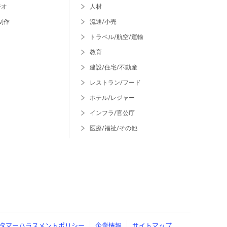
ジオ
人材
制作
流通/小売
トラベル/航空/運輸
教育
建設/住宅/不動産
レストラン/フード
ホテル/レジャー
インフラ/官公庁
医療/福祉/その他
タマーハラスメントポリシー
企業情報
サイトマップ