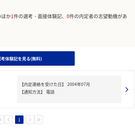
のほか
1
件の選考・面接体験記、
0
件の内定者の志望動機があ
。
選考体験記を見る(無料)
【内定連絡を受けた日】
2004年07月
【通知方法】
電話
1