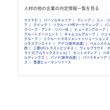
人材の他の企業の内定情報一覧を見る
マイナビ
パーソルキャリア
ディップ
エン・
ア
クイック
リクルートHRマーケティング
パ
クリーク・アンド・リバー社
ヒューマングループ
クルートエージェント
キャムコムグループ
ジェ
グループ
リクルートマネジメントソリューションズ
ジネスクリエイト
アデコ[新卒派遣]
ベルシステム
西
三菱UFJトラストビジネス
ウィルプラウド・
ライズ[アムラックスミレル]
セントメディア
ベネ
ルディングス
パソナ[新卒派遣]
パソナキャリア
ス
豊通ヒューマンリソース