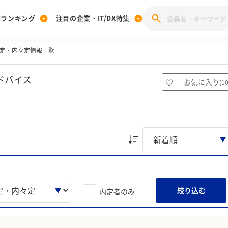
業ランキング
注目の企業・IT/DX特集
定・内々定情報一覧
注目の企業特集
みんなのIT業界新卒就職人気企業ランキング
みんな
[27卒] 本選考体験記投稿キャンペーン
28卒 注目企業特集
27卒 注目企業特集
みんなのDX企業就職ブランド調査
ドバイス
お気に入り
(
1
注目のIT・DX企業特集
28卒 IT・DX企業特集
27卒 IT・DX企業特集
28卒
みんなのIT業界新卒就職人気企業ランキング
みんな
企業研究
絞り込む
内定者のみ