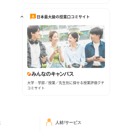
日本最大級の授業口コミサイト
大学・学部／授業／先生別に探せる授業評価クチ
コミサイト
ミ
人材/サービス