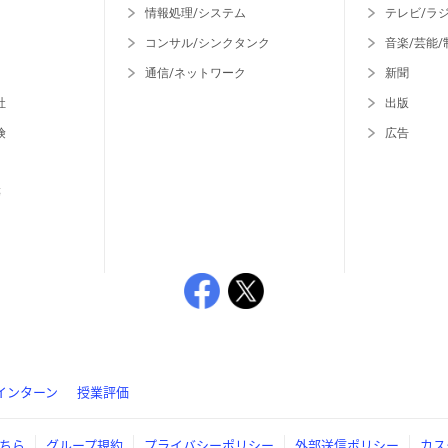
情報処理/システム
テレビ/ラ
コンサル/シンクタンク
音楽/芸能/
通信/ネットワーク
新聞
社
出版
険
広告
等
インターン
授業評価
ちら
グループ規約
プライバシーポリシー
外部送信ポリシー
カス