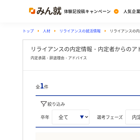
体験記投稿キャンペーン
人気企
トップ
人材
リライアンスの就活情報
リライアンスの内
Post
Ranking
PickUp
投稿する
ランキングを見る
注目の企業特集
リライアンスの内定情報・内定者からのア
内定承諾・辞退理由・アドバイス
Vote
投票する
1
全
件
動画で知ろう！業界・
絞り込み
卒年
選考フェーズ