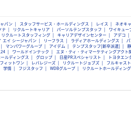
ジャパン
スタッフサービス・ホールディングス
レイス
ネオキ
ソナ
リクルートキャリア
パーソルテンプスタッフ
ワイキュー
リクルートスタッフィング
キャリアデザインセンター
アデコ
イ エイ シージャパン
リーフラス
ラディアホールディングス
パ
マンパワーグループ
アイデム
テンプスタッフ[新卒派遣]
24
ワールドインテック
エヌ・ティ・ティマーケティングアクト
ホールディングス
グロップ
日産PRスペシャリスト
トヨタエン
フィットワン
レバレジーズ
リクルートジョブズ
フルキャスト
学情
フジスタッフ
WDBグループ
リクルートホールディング