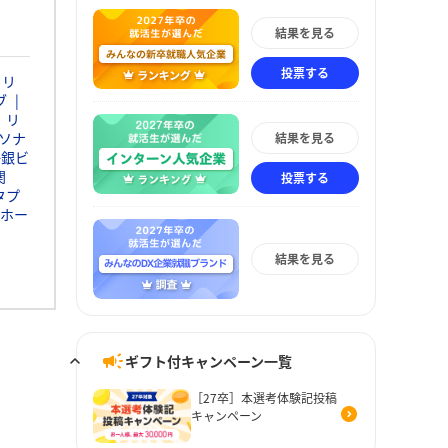
結果を見る
投票する
ャリ
ブ
リ
ソナ
結果を見る
静銀ビ
関
投票する
タプ
ホー
結果を見る
ギフト付キャンペーン一覧
［27卒］本選考体験記投稿
キャンペーン