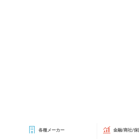
各種メーカー
金融/商社/保