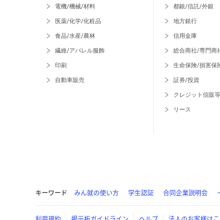
電機/機械/材料
都銀/信託/外銀
医薬/化学/化粧品
地方銀行
食品/水産/農林
信用金庫
繊維/アパレル服飾
総合商社/専門商
印刷
生命保険/損害保
自動車販売
証券/投資
クレジット信販
リース
キーワード
みん就の使い方
学生認証
合同企業説明会
利用規約
掲示板ガイドライン
ヘルプ
法人のお客様はこ