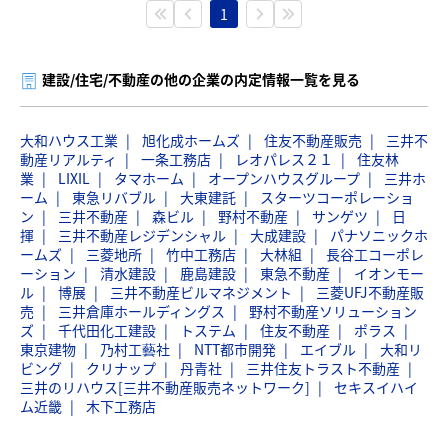
1
建設/住宅/不動産の他の企業の内定情報一覧を見る
大和ハウス工業
旭化成ホームズ
住友不動産販売
三井不
動産リアルティ
一条工務店
レオパレス２１
住友林
業
LIXIL
タマホーム
オープンハウスグループ
三井ホ
ーム
東急リバブル
大東建託
スターツコーポレーショ
ン
三井不動産
森ビル
野村不動産
サンゲツ
日
揮
三井不動産レジデンシャル
大成建設
パナソニックホ
ームズ
三菱地所
竹中工務店
大林組
長谷工コーポレ
ーション
清水建設
鹿島建設
東急不動産
イオンモー
ル
博展
三井不動産ビルマネジメント
三菱UFJ不動産販
売
三井倉庫ホールディングス
野村不動産ソリューション
ズ
千代田化工建設
トステム
住友不動産
ポラス
東京建物
乃村工藝社
NTT都市開発
エイブル
大和リ
ビング
クリナップ
丹青社
三井住友トラスト不動産
三井のリハウス[三井不動産販売ネットワーク]
セキスイハイ
ム近畿
木下工務店