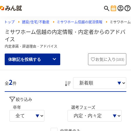
トップ
建設/住宅/不動産
ミサワホーム信越の就活情報
ミサワホーム
ミサワホーム信越の内定情報・内定者からのアドバ
イス
内定承諾・辞退理由・アドバイス
お気に入り
(
103
)
体験記を投稿する
2
全
件
絞り込み
卒年
選考フェーズ
内定者のみ