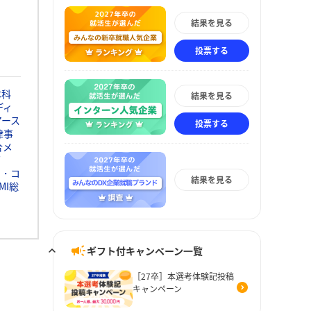
結果を見る
投票する
本科
結果を見る
ディ
アース
投票する
律事
合メ
グ
ト・コ
結果を見る
MI総
ギフト付キャンペーン一覧
［27卒］本選考体験記投稿
キャンペーン