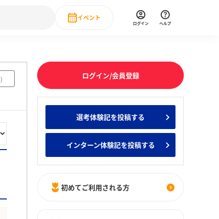
イベント
ログイン
ヘルプ
Event
の新卒就職人気企業ランキング
みんなのインターン人気企業ランキン
直近のイベント一覧
ログイン/会員登録
4
)
もっと見る
 IT・DX現場社員インタビュー
選考体験記を投稿する
の新卒就職人気企業ランキング
みんなのインターン人気企業ランキン
インターン体験記を投稿する
初めてご利用される方