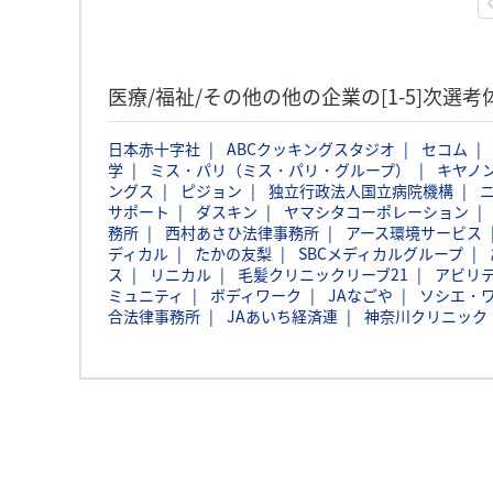
医療/福祉/その他の他の企業の[1-5]次選
日本赤十字社
ABCクッキングスタジオ
セコム
学
ミス・パリ（ミス・パリ・グループ）
キヤノ
ングス
ピジョン
独立行政法人国立病院機構
サポート
ダスキン
ヤマシタコーポレーション
務所
西村あさひ法律事務所
アース環境サービス
ディカル
たかの友梨
SBCメディカルグループ
ス
リニカル
毛髪クリニックリーブ21
アビリ
ミュニティ
ボディワーク
JAなごや
ソシエ・
合法律事務所
JAあいち経済連
神奈川クリニック