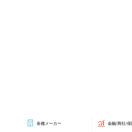
各種メーカー
金融/商社/保