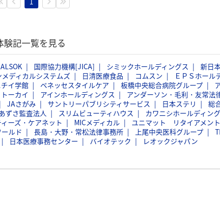
1
考体験記一覧を見る
ALSOK
国際協力機構[JICA]
シミックホールディングス
新日
ンメディカルシステムズ
日清医療食品
コムスン
ＥＰＳホール
ニチイ学館
ベネッセスタイルケア
板橋中央総合病院グループ
トーカイ
アインホールディングス
アンダーソン・毛利・友常法
JAさがみ
サントリーパブリシティサービス
日本ステリ
総
あずさ監査法人
スリムビューティハウス
カワニシホールディン
ティーズ・ケアネット
MICメディカル
ユニマット リタイアメン
ワールド
長島・大野・常松法律事務所
上尾中央医科グループ
T
日本医療事務センター
バイオテック
レオックジャパン