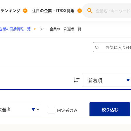
業ランキング
注目の企業・IT/DX特集
企業の面接情報一覧
ソニー企業の一次選考一覧
注目の企業特集
みんなのIT業界新卒就職人気企業ランキング
みんな
[27卒] 本選考体験記投稿キャンペーン
28卒 注目企業特集
27卒 注目企業特集
みんなのDX企業就職ブランド調査
お気に入り
(
4
注目のIT・DX企業特集
28卒 IT・DX企業特集
27卒 IT・DX企業特集
28卒
みんなのIT業界新卒就職人気企業ランキング
みんな
企業研究
絞り込む
内定者のみ