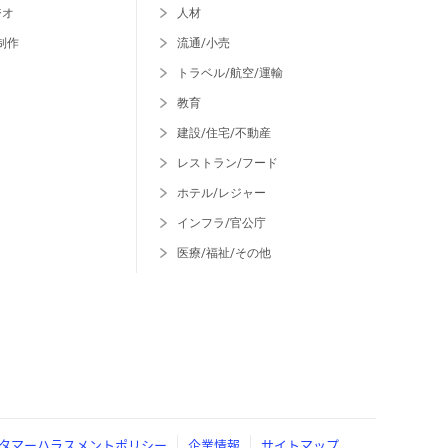
ジオ
人材
制作
流通/小売
トラベル/航空/運輸
教育
建設/住宅/不動産
レストラン/フード
ホテル/レジャー
インフラ/官公庁
医療/福祉/その他
タマーハラスメントポリシー
企業情報
サイトマップ