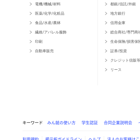
電機/機械/材料
都銀/信託/外銀
医薬/化学/化粧品
地方銀行
食品/水産/農林
信用金庫
繊維/アパレル服飾
総合商社/専門商
印刷
生命保険/損害保
自動車販売
証券/投資
クレジット信販
リース
キーワード
みん就の使い方
学生認証
合同企業説明会
利用規約
掲示板ガイドライン
ヘルプ
法人のお客様はこ