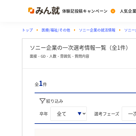
体験記投稿キャンペーン
人気企
トップ
医療/福祉/その他
ソニー企業の就活情報
ソニー
Post
Ranking
PickUp
投稿する
ランキングを見る
注目の企業特集
ソニー企業の一次選考情報一覧（全1件）
面接・GD・人数・雰囲気・質問内容
Vote
投票する
1
全
件
動画で知ろう！業界・
絞り込み
卒年
選考フェーズ