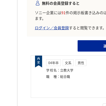
無料の会員登録すると
ソニー企業には
91
件の掲示板書き込みの
ます。
ログイン／会員登録
すると閲覧できます
04年卒
文系
男性
学校名
：
立教大学
職種
：
総合職