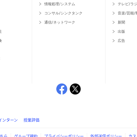
情報処理/システム
テレビ/ラ
コンサル/シンクタンク
音楽/芸能/
通信/ネットワーク
新聞
社
出版
険
広告
等
インターン
授業評価
ちら
グループ規約
プライバシーポリシー
外部送信ポリシー
カス