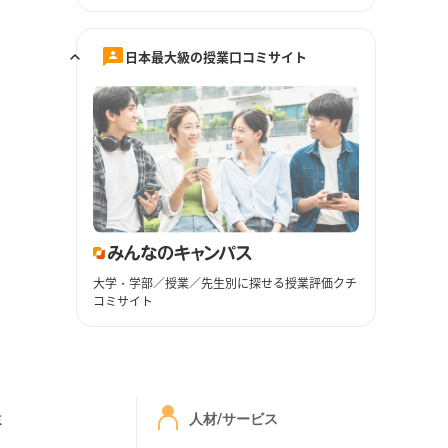
日本最大級の授業口コミサイト
大学・学部／授業／先生別に探せる授業評価クチ
コミサイト
ミ
人材/サービス