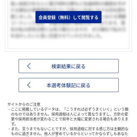
高い技術力をもとに電子材料分野など先端材料の開発を手が
ける御社の事業領域の広さに力強さと社会における存在感を
感じました。私は御社のエレクトロニクス部門における薄膜
会員登録（無料）して閲覧する
コーティング技術、多層化技術に興味を持っております。現
在の私の研究分野とは多少異なりますが、ぜひ御社で私の力
を活かしたいと思い志望させていただきました。
検索結果に戻る
本選考体験記に戻る
サイトからのご注意
ここに掲載しているデータは、「こうすれば必ずうまくいく」という類
のものではありません。採用過程は人によって異なりますし、方針の変
更や採用担当者が変わることで前年と大幅に変更される場合もありえま
す。
また、言うまでもないことですが、採用過程に対する感じ方は主観的な
ものに過ぎません。他人が誉めているからといってかならずしもあなた