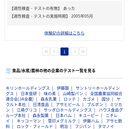
【適性検査・テストの有無】
あった
体験記の詳細はこちら
1
食品/水産/農林の他の企業のテスト一覧を見る
キリンホールディングス
伊藤園
サントリーホールディン
グス
日本食研
味の素
山崎製パン
全国農業協同組合
連合会[JA全農]
森永乳業
ロッテ
カゴメ
国分
ヤ
クルト本社
日清食品
アサヒビール
ブルボン
ミツカ
ン
江崎グリコ
サッポロホールディングス
ハウス食品グ
ループ本社
森永製菓
日本ハム
キユーピー
ニチレ
イ
キッコーマン
雪印メグミルク
伊藤ハム
アサヒ飲
料
ロック・フィールド
明治
フジパン
タマノイ