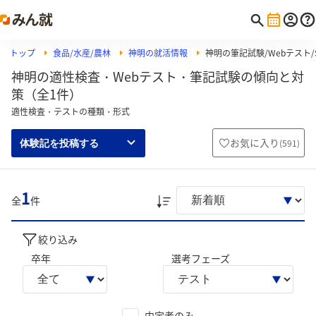
トップ
食品/水産/農林
神明の就活情報
神明の筆記試験/Webテスト/
神明の適性検査・Webテスト・筆記試験の傾向と対
策（全1件）
適性検査・テストの種類・形式
お気に入り
(
591
)
体験記を投稿する
1
全
件
絞り込み
卒年
選考フェーズ
内定者のみ