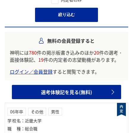
絞り込む
無料の会員登録すると
神明には
780
件の掲示板書き込みのほか
20
件の選考・
面接体験記、
19
件の内定者の志望動機があります。
ログイン／会員登録
すると閲覧できます。
選考体験記を見る(無料)
06年卒
その他
男性
学校名
：
近畿大学
職種
：
総合職