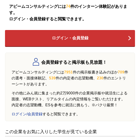
アビームコンサルティングには
74
件のインターン体験記がありま
す。
ログイン・会員登録すると閲覧できます。
ログイン・会員登録
会員登録すると掲示板も見放題！
アビームコンサルティングには
7951
件の掲示板書き込みのほか
709
件
の選考・面接体験記、
539
件の内定者の志望動機、
230
件のエントリ
ーシートがあります。
その他にみん就に集まった約2万9000件の企業掲示板や就活生による
面接、WEBテスト、リアルタイムの内定情報をご覧いただけます。
内定者の志望動機、ESを参考に就活に挑もう。※パクり厳禁！
ログイン/会員登録
すると閲覧できます。
この企業をお気に入りした学生が見ている企業