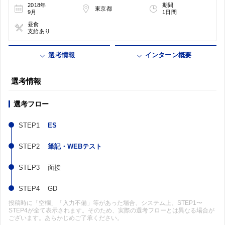
2018年
期間
東京都
9月
1日間
昼食
支給あり
選考情報
インターン概要
選考情報
選考フロー
ES
筆記・WEBテスト
面接
GD
投稿時に「空欄」「入力不備」等があった場合、システム上、STEP1〜
STEP4が全て表示されます。そのため、実際の選考フローとは異なる場合が
ございます。あらかじめご了承ください。