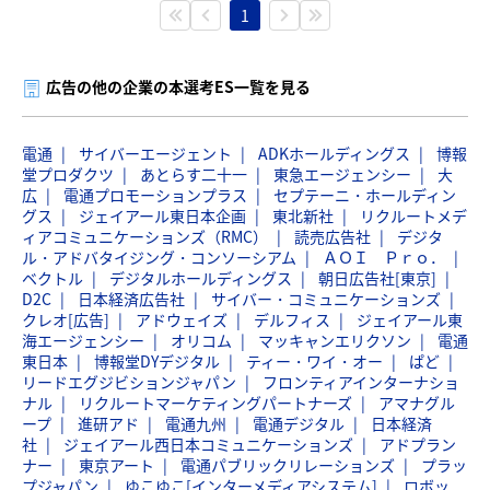
1
広告の他の企業の本選考ES一覧を見る
電通
サイバーエージェント
ADKホールディングス
博報
堂プロダクツ
あとらす二十一
東急エージェンシー
大
広
電通プロモーションプラス
セプテーニ・ホールディン
グス
ジェイアール東日本企画
東北新社
リクルートメデ
ィアコミュニケーションズ（RMC）
読売広告社
デジタ
ル・アドバタイジング・コンソーシアム
ＡＯＩ Ｐｒｏ．
ベクトル
デジタルホールディングス
朝日広告社[東京]
D2C
日本経済広告社
サイバー・コミュニケーションズ
クレオ[広告]
アドウェイズ
デルフィス
ジェイアール東
海エージェンシー
オリコム
マッキャンエリクソン
電通
東日本
博報堂DYデジタル
ティー・ワイ・オー
ぱど
リードエグジビションジャパン
フロンティアインターナショ
ナル
リクルートマーケティングパートナーズ
アマナグル
ープ
進研アド
電通九州
電通デジタル
日本経済
社
ジェイアール西日本コミュニケーションズ
アドプラン
ナー
東京アート
電通パブリックリレーションズ
プラッ
プジャパン
ゆこゆこ[インターメディアシステム]
ロボッ