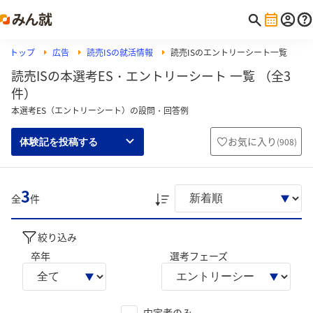
トップ
広告
読売ISの就活情報
読売ISのエントリーシート一覧
読売ISの本選考ES・エントリーシート 一覧 （全3
件）
本選考ES（エントリーシート）の設問・回答例
お気に入り
(
908
)
体験記を投稿する
3
全
件
絞り込み
卒年
選考フェーズ
内定者のみ