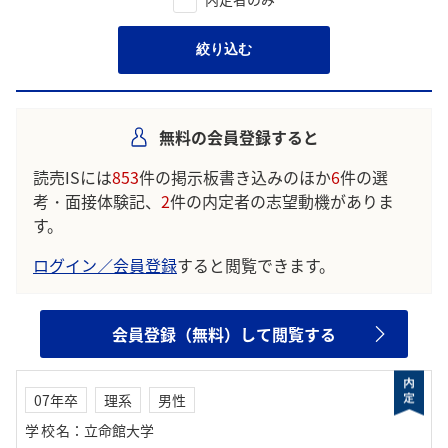
絞り込む
無料の会員登録すると
読売ISには
853
件の掲示板書き込みのほか
6
件の選
考・面接体験記、
2
件の内定者の志望動機がありま
す。
ログイン／会員登録
すると閲覧できます。
会員登録（無料）して閲覧する
07年卒
理系
男性
学校名
：
立命館大学