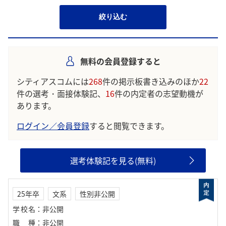
絞り込む
無料の会員登録すると
シティアスコムには
268
件の掲示板書き込みのほか
22
件の選考・面接体験記、
16
件の内定者の志望動機が
あります。
ログイン／会員登録
すると閲覧できます。
選考体験記を見る(無料)
25年卒
文系
性別非公開
学校名
：
非公開
職種
：
非公開