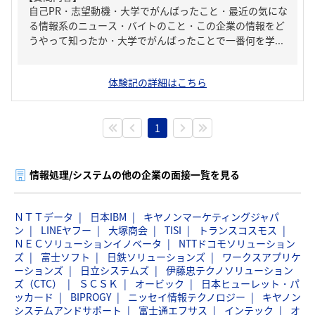
自己PR・志望動機・大学でがんばったこと・最近の気にな
る情報系のニュース・バイトのこと・この企業の情報をど
うやって知ったか・大学でがんばったことで一番何を学...
体験記の詳細はこちら
1
情報処理/システムの他の企業の面接一覧を見る
ＮＴＴデータ
日本IBM
キヤノンマーケティングジャパ
ン
LINEヤフー
大塚商会
TISI
トランスコスモス
ＮＥＣソリューションイノベータ
NTTドコモソリューション
ズ
富士ソフト
日鉄ソリューションズ
ワークスアプリケ
ーションズ
日立システムズ
伊藤忠テクノソリューション
ズ（CTC）
ＳＣＳＫ
オービック
日本ヒューレット・パ
ッカード
BIPROGY
ニッセイ情報テクノロジー
キヤノン
システムアンドサポート
富士通エフサス
インテック
オ