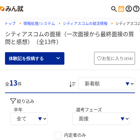
トップ
情報処理/システム
シティアスコムの就活情報
シティアスコ
シティアスコムの面接（一次面接から最終面接の質
問と感想）（全13件）
お気に入り
(
454
)
体験記を投稿する
13
全
件
絞り込み
卒年
選考フェーズ
内定者のみ