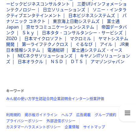
ービックビジネスコンサルタント
三菱UFJインフォメーショ
ンテクノロジー
日立ソリューションズ
ソニー・インタラ
クティブエンタテインメント
日本ビジネスシステムズ
パ
ナソニック コネクト
東京海上日動システムズ
富士通
Japan
京セラコミュニケーションシステム
帝国データバ
ンク
Ｓｋｙ
日本タタ・コンサルタンシー・サービシズ
ZOZO
日本マイクロソフト
マクロミル
ヤマトシステム
開発
第一ライフテクノクロス
ぐるなび
アイル
JR東
日本情報システム
電通総研
富士通システムズ・イース
ト
NECネクサソリューションズ
キヤノンITソリューション
ズ
日本オラクル
ＮＳＤ
ＤＴＳ
アマゾンジャパン
キーワード
みん就の使い方
学生認証
合同企業説明会
インターン
授業評価
利用規約
掲示板ガイドライン
ヘルプ
広告掲載
グループ規約
プライバシーポリシー
外部送信ポリシー
カスタマーハラスメントポリシー
企業情報
サイトマップ