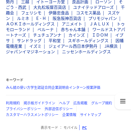
勢丹
三越
イトーヨーカ堂
良品計画
ローソン
そ
ごう・西武
大丸松坂屋百貨店
ユナイテッドアローズ
千
趣会
フェリシモ
伊藤忠食品
コスモス薬品
スズケ
ン
ルミネ
E・H
阪急阪神百貨店
プリモジャパン
ＡＯＫＩホールディングス
アニメイト
ＪＡＬＵＸ
トゥ
モローランド
ベルーナ
赤ちゃん本舗
ワールドストアパ
ートナーズ
チュチュアンナ
カインズ
ＩＤＯＭ
イプ
サ
サンドラッグ
平和堂
スギホールディングス
因幡
電機産業
イズミ
ジェイアール西日本伊勢丹
JA横浜
ジャパンイマジネーション
ニッセンホールディングス
キーワード
みん就の使い方
学生認証
合同企業説明会
インターン
授業評価
利用規約
掲示板ガイドライン
ヘルプ
広告掲載
グループ規約
プライバシーポリシー
外部送信ポリシー
カスタマーハラスメントポリシー
企業情報
サイトマップ
表示モード
モバイル
PC