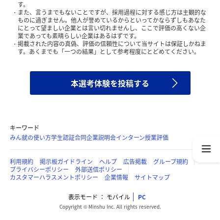
す。
また、言うまでもないことですが、採用過程に対する感じ方は主観的な
ものに過ぎません。他人が誉めているからといってかならずしもあなた
にとって望ましい企業とは言い切れませんし、ここで評価の高くない企
業であっても素晴らしい企業はあるはずです。
掲載された内容の真偽、評価の信頼性について当サイトは保証しかねま
す。あくまでも「一つの結果」として参考程度にとどめてください。
本選考体験を投稿する
キーワード
みん就の使い方
学生認証
合同企業説明会
インターン
授業評価
利用規約
掲示板ガイドライン
ヘルプ
広告掲載
グループ規約
プライバシーポリシー
外部送信ポリシー
カスタマーハラスメントポリシー
企業情報
サイトマップ
表示モード
モバイル
PC
Copyright © Minshu Inc. All rights reserved.