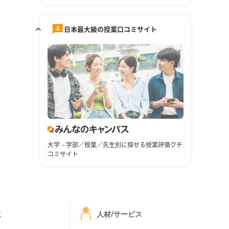
日本最大級の授業口コミサイト
大学・学部／授業／先生別に探せる授業評価クチ
コミサイト
ミ
人材/サービス