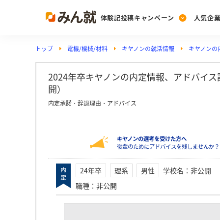
体験記投稿キャンペーン
人気企
トップ
電機/機械/材料
キヤノンの就活情報
キヤノンの
Post
Ranking
PickUp
投稿する
ランキングを見る
注目の企業特集
2024年卒キヤノンの内定情報、アドバイス詳細
開）
内定承諾・辞退理由・アドバイス
Vote
投票する
キヤノンの選考を受けた方へ
動画で知ろう！業界・
後輩のためにアドバイスを残しませんか？
24年卒
理系
男性
学校名
：
非公開
職種
：
非公開