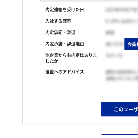
内定連絡を受けた日
2023年04月下旬
入社する確率
0~20% ほぼ行
内定承諾・辞退
辞退
内定承諾・辞退理由
他に行きたい企
会員
他企業からも内定はありま
なかった
したか
後輩へのアドバイス
理系の技術系の
深堀されても丁
このユー