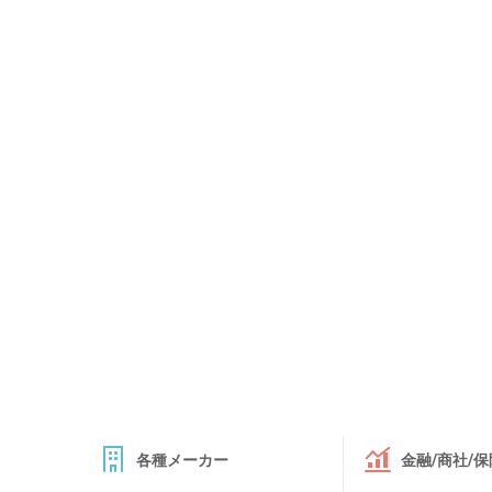
各種メーカー
金融/商社/保