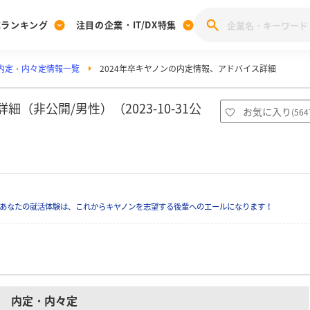
業ランキング
注目の企業・IT/DX特集
内定・内々定情報一覧
2024年卒キヤノンの内定情報、アドバイス詳細
注目の企業特集
みんなのIT業界新卒就職人気企業ランキング
みんな
[27卒] 本選考体験記投稿キャンペーン
28卒 注目企業特集
27卒 注目企業特集
みんなのDX企業就職ブランド調査
（非公開/男性）（2023-10-31公
お気に入り
(
564
注目のIT・DX企業特集
28卒 IT・DX企業特集
27卒 IT・DX企業特集
28卒
みんなのIT業界新卒就職人気企業ランキング
みんな
企業研究
あなたの就活体験は、これからキヤノンを志望する後輩へのエールになります！
内定・内々定