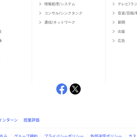
情報処理/システム
テレビ/ラ
コンサル/シンクタンク
音楽/芸能/
通信/ネットワーク
新聞
社
出版
険
広告
等
インターン
授業評価
ちら
グループ規約
プライバシーポリシー
外部送信ポリシー
カス