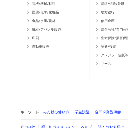
電機/機械/材料
都銀/信託/外銀
医薬/化学/化粧品
地方銀行
食品/水産/農林
信用金庫
繊維/アパレル服飾
総合商社/専門商
印刷
生命保険/損害保
自動車販売
証券/投資
クレジット信販
リース
キーワード
みん就の使い方
学生認証
合同企業説明会
利用規約
掲示板ガイドライン
ヘルプ
法人のお客様はこ