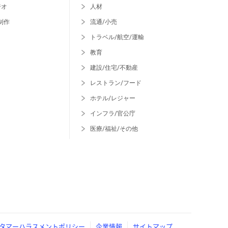
ジオ
人材
制作
流通/小売
トラベル/航空/運輸
教育
建設/住宅/不動産
レストラン/フード
ホテル/レジャー
インフラ/官公庁
医療/福祉/その他
タマーハラスメントポリシー
企業情報
サイトマップ