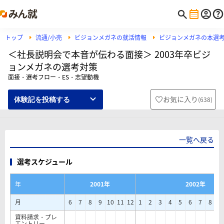
トップ
流通/小売
ビジョンメガネの就活情報
ビジョンメガネの本選
＜社長説明会で本音が伝わる面接＞ 2003年卒ビジ
ョンメガネの選考対策
面接・選考フロー・ES・志望動機
お気に入り
(
638
)
体験記を投稿する
一覧へ戻る
選考スケジュール
年
2001年
2002年
月
6
7
8
9
10
11
12
1
2
3
4
5
6
7
8
9
資料請求・プレ
エントリー