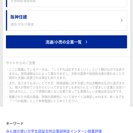
生命保険/損害保険
阪神住建
建設/住宅/不動産
流通/小売の企業一覧
サイトからのご注意
ここに掲載しているデータは、「こうすれば必ずうまくいく」という類のものではあり
ません。採用過程は人によって異なりますし、方針の変更や採用担当者が変わることで
前年と大幅に変更される場合もありえます。
また、言うまでもないことですが、採用過程に対する感じ方は主観的なものに過ぎませ
ん。他人が誉めているからといってかならずしもあなたにとって望ましい企業とは言い
切れませんし、ここで評価の高くない企業であっても素晴らしい企業はあるはずです。
掲載された内容の真偽、評価の信頼性について当サイトは保証しかねます。あくまでも
「一つの結果」として参考程度にとどめてください。
キーワード
みん就の使い方
学生認証
合同企業説明会
インターン
授業評価