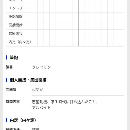
エントリー
筆記試験
面接開始
最終面接
内定（内々定）
筆記
クレペリン
課目
個人面接・集団面接
和やか
雰囲気
志望動機、学生時代に打ち込んだこと、
質問内容
アルバイト
内定（内々定）
郵便
通知方法