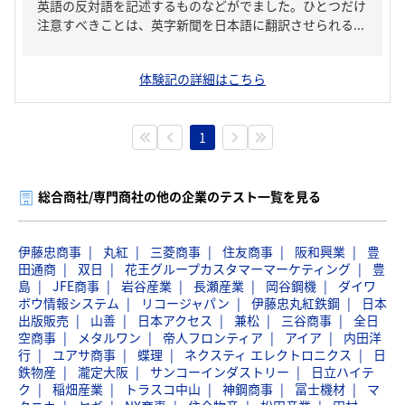
英語の反対語を記述するものなどがでました。ひとつだけ
注意すべきことは、英字新聞を日本語に翻訳させられる...
体験記の詳細はこちら
1
総合商社/専門商社の他の企業のテスト一覧を見る
伊藤忠商事
丸紅
三菱商事
住友商事
阪和興業
豊
田通商
双日
花王グループカスタマーマーケティング
豊
島
JFE商事
岩谷産業
長瀬産業
岡谷鋼機
ダイワ
ボウ情報システム
リコージャパン
伊藤忠丸紅鉄鋼
日本
出版販売
山善
日本アクセス
兼松
三谷商事
全日
空商事
メタルワン
帝人フロンティア
アイア
内田洋
行
ユアサ商事
蝶理
ネクスティ エレクトロニクス
日
鉄物産
瀧定大阪
サンコーインダストリー
日立ハイテ
ク
稲畑産業
トラスコ中山
神鋼商事
冨士機材
マ