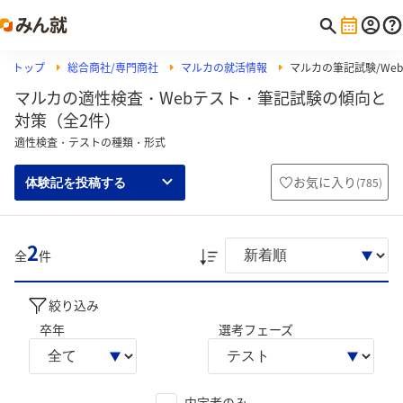
トップ
総合商社/専門商社
マルカの就活情報
マルカの筆記試験/Web
マルカの適性検査・Webテスト・筆記試験の傾向と
対策（全2件）
適性検査・テストの種類・形式
お気に入り
(
785
)
体験記を投稿する
2
全
件
絞り込み
卒年
選考フェーズ
内定者のみ