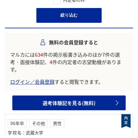
絞り込む
無料の会員登録すると
マルカには
634
件の掲示板書き込みのほか
7
件の選
考・面接体験記、
4
件の内定者の志望動機がありま
す。
ログイン／会員登録
すると閲覧できます。
選考体験記を見る(無料)
06年卒
その他
男性
学校名
：
武蔵大学