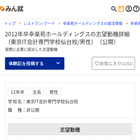
トップ
レストラン/フード
幸楽苑ホールディングスの就活情報
幸楽
2012年卒幸楽苑ホールディングスの志望動機詳細
（東京IT会計専門学校仙台校/男性）（公開）
実際に企業に提出した志望動機
お気に入り
(
1252
)
体験記を投稿する
12年卒
文系
男性
学校名
：
東京IT会計専門学校仙台校
職種
：
非公開
志望動機