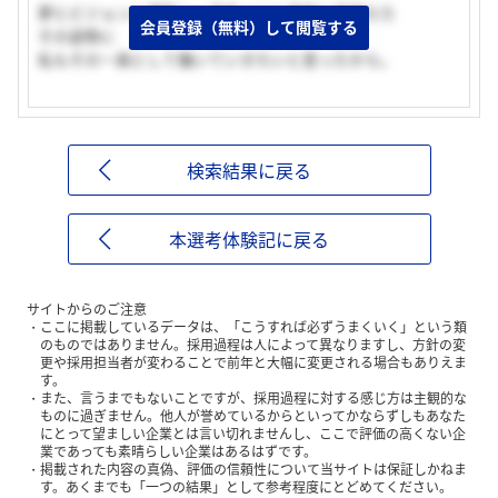
夢とビジョンに感動し、将来ノこと真剣に見据えた
会員登録（無料）して閲覧する
その姿勢に
私もその一員として働いていきたいと思ったから。
検索結果に戻る
本選考体験記に戻る
サイトからのご注意
ここに掲載しているデータは、「こうすれば必ずうまくいく」という類
のものではありません。採用過程は人によって異なりますし、方針の変
更や採用担当者が変わることで前年と大幅に変更される場合もありえま
す。
また、言うまでもないことですが、採用過程に対する感じ方は主観的な
ものに過ぎません。他人が誉めているからといってかならずしもあなた
にとって望ましい企業とは言い切れませんし、ここで評価の高くない企
業であっても素晴らしい企業はあるはずです。
掲載された内容の真偽、評価の信頼性について当サイトは保証しかねま
す。あくまでも「一つの結果」として参考程度にとどめてください。