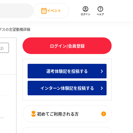
イベント
ログイン
ヘルプ
ングスの志望動機詳細
Event
の新卒就職人気企業ランキング
みんなのインターン人気企業ランキン
直近のイベント一覧
ログイン/会員登録
52
)
もっと見る
 IT・DX現場社員インタビュー
選考体験記を投稿する
の新卒就職人気企業ランキング
みんなのインターン人気企業ランキン
インターン体験記を投稿する
初めてご利用される方