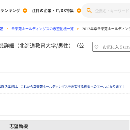
業ランキング
注目の企業・IT/DX特集
報
幸楽苑ホールディングスの志望動機一覧
2012年卒幸楽苑ホールディ
注目の企業特集
みんなのIT業界新卒就職人気企業ランキング
みんな
[27卒] 本選考体験記投稿キャンペーン
28卒 注目企業特集
27卒 注目企業特集
みんなのDX企業就職ブランド調査
動機詳細（北海道教育大学/男性）（公
お気に入り
(
12
注目のIT・DX企業特集
28卒 IT・DX企業特集
27卒 IT・DX企業特集
28卒
みんなのIT業界新卒就職人気企業ランキング
みんな
企業研究
の就活体験は、これから幸楽苑ホールディングスを志望する後輩へのエールになります！
志望動機