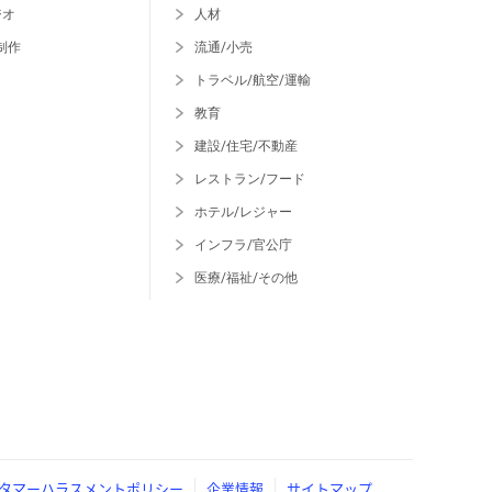
ジオ
人材
制作
流通/小売
トラベル/航空/運輸
教育
建設/住宅/不動産
レストラン/フード
ホテル/レジャー
インフラ/官公庁
医療/福祉/その他
タマーハラスメントポリシー
企業情報
サイトマップ