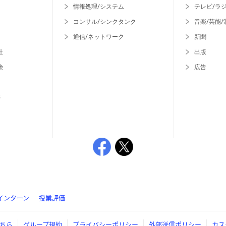
情報処理/システム
テレビ/ラ
コンサル/シンクタンク
音楽/芸能/
通信/ネットワーク
新聞
社
出版
険
広告
等
インターン
授業評価
ちら
グループ規約
プライバシーポリシー
外部送信ポリシー
カス