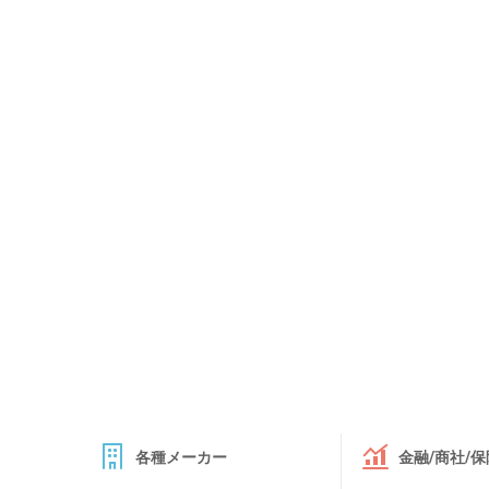
各種メーカー
金融/商社/保