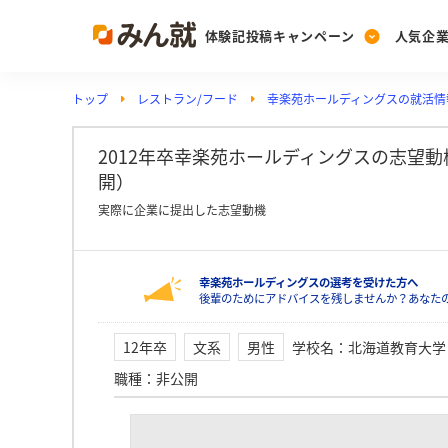
体験記投稿キャンペーン
人気企
トップ
レストラン/フード
幸楽苑ホールディングスの就活情
Post
Ranking
PickUp
投稿する
ランキングを見る
注目の企業特集
2012年卒幸楽苑ホールディングスの志望
開）
実際に企業に提出した志望動機
Vote
投票する
幸楽苑ホールディングスの選考を受けた方へ
動画で知ろう！業界・
後輩のためにアドバイスを残しませんか？あなた
12年卒
文系
男性
学校名
：
北海道教育大学
職種
：
非公開