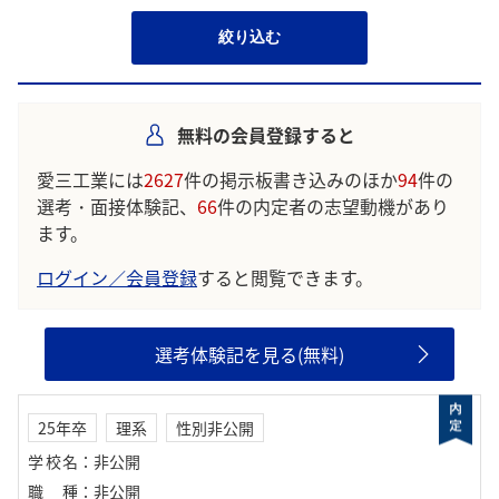
絞り込む
無料の会員登録すると
愛三工業には
2627
件の掲示板書き込みのほか
94
件の
選考・面接体験記、
66
件の内定者の志望動機があり
ます。
ログイン／会員登録
すると閲覧できます。
選考体験記を見る(無料)
25年卒
理系
性別非公開
学校名
：
非公開
職種
：
非公開