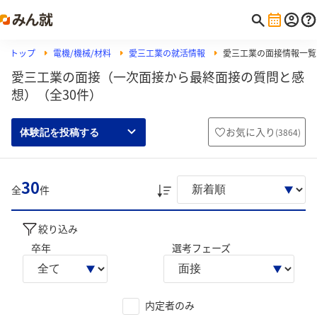
トップ
電機/機械/材料
愛三工業の就活情報
愛三工業の面接情報一覧
愛三工業の面接（一次面接から最終面接の質問と感
想）（全30件）
お気に入り
(
3864
)
体験記を投稿する
30
全
件
絞り込み
卒年
選考フェーズ
内定者のみ