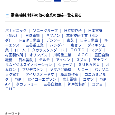
電機/機械/材料の他の企業の面接一覧を見る
パナソニック
ソニーグループ
日立製作所
日本電気
（NEC）
三菱電機
キヤノン
本田技研工業（ホン
ダ）
トヨタ自動車
デンソー
東芝
日産自動車
キ
ーエンス
三菱重工業
バンダイ
京セラ
ダイキン工
業
ローム
タカラスタンダード
ＴＯＴＯ
マツダ
村田製作所
オリンパス
川崎重工業
ＡＧＣ
豊田自動
織機
日本製鉄
テルモ
アイシン
スズキ
富士フイ
ルムビジネスイノベーション
シャープ
ＳＵＢＡＲＵ
オ
ムロン
ブリヂストン
ヤマハ発動機
リコー
パナソニ
ック電工
アイリスオーヤマ
島津製作所
コニカミノル
タ
YKK
セイコーエプソン
富士電機
コマツ
YKK
AP
タカラトミー
三菱自動車
神戸製鋼所
コクヨ
ＩＨＩ
キーワード