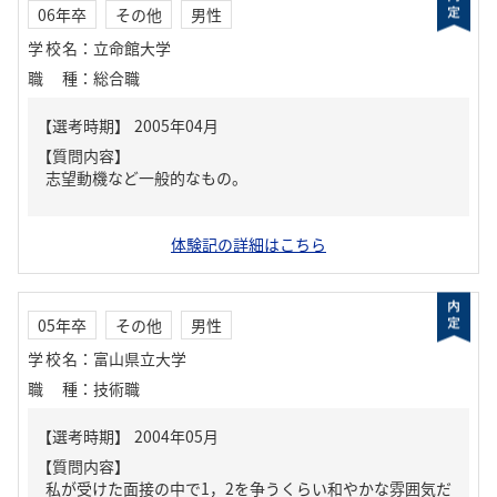
06年卒
その他
男性
学校名
：
立命館大学
職種
：
総合職
【質問内容】
志望動機など一般的なもの。
体験記の詳細はこちら
05年卒
その他
男性
学校名
：
富山県立大学
職種
：
技術職
【質問内容】
私が受けた面接の中で1，2を争うくらい和やかな雰囲気だ