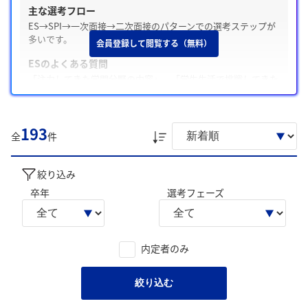
主な選考フロー
ES→SPI→一次面接→二次面接のパターンでの選考ステップが
多いです。
会員登録して閲覧する（無料）
ESのよくある質問
「注力してきた学問分野の内容」、「学生生活で挑戦してきた
こと」の質問が多いです。
Webテスト・適性検査の有無
193
テストがある場合とない場合がある / SPI
全
件
面接の特徴
面接は穏やかな雰囲気で、「学生時代に力を入れたこと」や
絞り込み
「志望動機」についてよく聞かれます。
卒年
選考フェーズ
内定承諾と辞退
内定を辞退した学生は「第一志望企業からの内定」、「他の希
望度の高い自動車企業からの内定」を主な理由としています。
内定者のみ
後輩へのアドバイス
「企業研究の徹底」、「研究テーマの深掘り対策」のような声
絞り込む
が寄せられています。