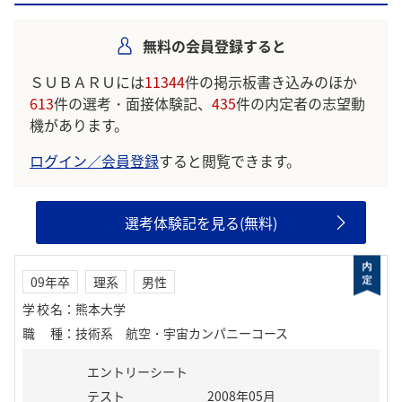
学生の声を就職活動の参考にしましょう。
※AIを使用し、過去3年間のユーザー投稿を要約しています。実際
無料の会員登録すると
のユーザの投稿は下記の一覧からご確認ください。
ＳＵＢＡＲＵには
11344
件の掲示板書き込みのほか
613
件の選考・面接体験記、
435
件の内定者の志望動
機があります。
ログイン／会員登録
すると閲覧できます。
選考体験記を見る(無料)
09年卒
理系
男性
学校名
：
熊本大学
職種
：
技術系 航空・宇宙カンパニーコース
エントリーシート
テスト
2008年05月