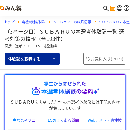
トップ
電機/機械/材料
ＳＵＢＡＲＵの就活情報
ＳＵＢＡＲＵの本選
（3ページ目）ＳＵＢＡＲＵの本選考体験記一覧-選
考対策の情報（全193件）
面接・選考フロー・ES・志望動機
お気に入り
(
19121
)
体験記を投稿する
学生から寄せられた
本選考体験談の要約
ＳＵＢＡＲＵを志望した学生の本選考体験談には下記の内容
が集まっています
主な選考フロー
ESのよくある質問
Webテスト・適性検査の