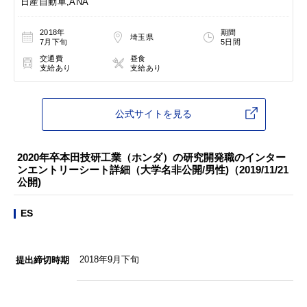
日産自動車,ANA
2018年
期間
埼玉県
7月下旬
5日間
交通費
昼食
支給あり
支給あり
公式サイトを見る
2020年卒本田技研工業（ホンダ）の研究開発職のインター
ンエントリーシート詳細（大学名非公開/男性)（2019/11/21
公開)
ES
2018年9月下旬
提出締切時期