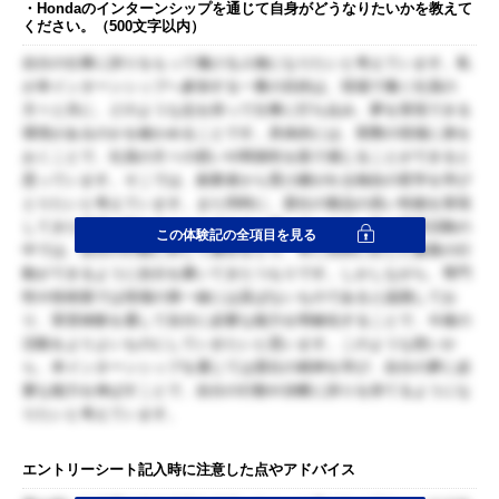
・Hondaのインターンシップを通じて自身がどうなりたいかを教えて
ください。（500文字以内）
自分の仕事に誇りをもって働ける人物になりたいと考えています。私
が本インターンシップへ参加する一番の目的は、現場で働く社員の
方々と共に、どのような志を持って仕事に打ち込み、夢を実現できる
環境があるのかを確かめることです。具体的には、実際の現場に身を
おくことで、社員の方々の想いや関係性を肌で感じることができると
思っています。そこでは、創業者から受け継がれる独自の哲学を学び
とりたいと考えています。また同時に、貴社の製品の高い性能を実現
してきた技術に触れることもできると思っています。私は研究活動の
この体験記の全項目を見る
中では、自分の行動に対して責任をとり、常に目的に応じた最善の行
動ができるように自分を磨いてきたつもりです。しかしながら、専門
性や技術面では現場の第一線には及ばないものであると認識してお
り、実習体験を通して自分に必要な能力を明確化することで、今後の
活動をよりよいものにしていきたいと思います。このような想いか
ら、本インターンシップを通じては貴社の精神を学び、自分の夢に必
要な能力を伸ばすことで、自分の行動や決断に誇りを持てるようにな
りたいと考えています。
エントリーシート記入時に注意した点やアドバイス