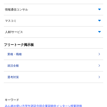
情報通信コンサル
マスコミ
人材/サービス
フリートーク掲示板
業種・職種
就活全般
選考対策
キーワード
みん就の使い方
学生認証
合同企業説明会
インターン
授業評価