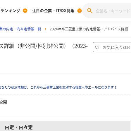
業ランキング
注目の企業・IT/DX特集
業の内定・内々定情報一覧
2024年卒三菱重工業の内定情報、アドバイス詳細
注目の企業特集
みんなのIT業界新卒就職人気企業ランキング
みんな
[27卒] 本選考体験記投稿キャンペーン
28卒 注目企業特集
27卒 注目企業特集
みんなのDX企業就職ブランド調査
詳細（非公開/性別非公開）（2023-
お気に入り
(
356
注目のIT・DX企業特集
28卒 IT・DX企業特集
27卒 IT・DX企業特集
28卒
みんなのIT業界新卒就職人気企業ランキング
みんな
企業研究
あなたの就活体験は、これから三菱重工業を志望する後輩へのエールになります！
公開
内定・内々定