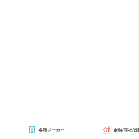
各種メーカー
金融/商社/保