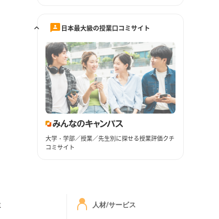
日本最大級の授業口コミサイト
大学・学部／授業／先生別に探せる授業評価クチ
コミサイト
ミ
人材/サービス