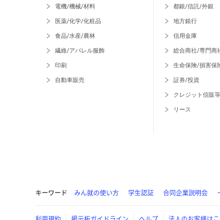
電機/機械/材料
都銀/信託/外銀
医薬/化学/化粧品
地方銀行
食品/水産/農林
信用金庫
繊維/アパレル服飾
総合商社/専門商
印刷
生命保険/損害保
自動車販売
証券/投資
クレジット信販
リース
キーワード
みん就の使い方
学生認証
合同企業説明会
利用規約
掲示板ガイドライン
ヘルプ
法人のお客様はこ