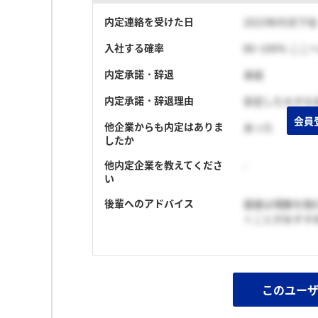
内定連絡を受けた日
2023年05月下旬
入社する確率
80~100% こ
内定承諾・辞退
承諾
内定承諾・辞退理由
安定した大きな
会員
他企業からも内定はありま
あった
したか
他内定企業を教えてくださ
-
い
後輩へのアドバイス
面接は場数を踏
くことがおすす
このユー