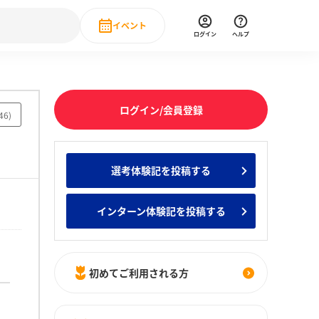
イベント
ログイン
ヘルプ
Event
の新卒就職人気企業ランキング
みんなのインターン人気企業ランキン
直近のイベント一覧
ログイン/会員登録
46
)
もっと見る
 IT・DX現場社員インタビュー
選考体験記を投稿する
の新卒就職人気企業ランキング
みんなのインターン人気企業ランキン
インターン体験記を投稿する
初めてご利用される方