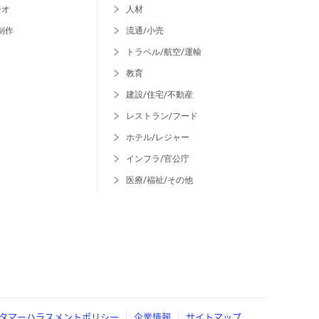
ジオ
人材
制作
流通/小売
トラベル/航空/運輸
教育
建設/住宅/不動産
レストラン/フード
ホテル/レジャー
インフラ/官公庁
医療/福祉/その他
タマーハラスメントポリシー
企業情報
サイトマップ