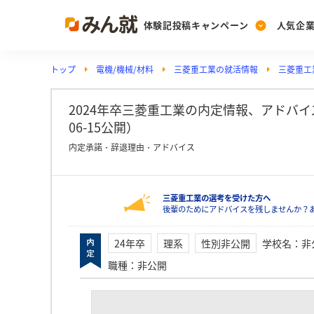
体験記投稿キャンペーン
人気企
トップ
電機/機械/材料
三菱重工業の就活情報
三菱重工
Post
Ranking
PickUp
投稿する
ランキングを見る
注目の企業特集
2024年卒三菱重工業の内定情報、アドバイス
06-15公開）
内定承諾・辞退理由・アドバイス
Vote
投票する
三菱重工業の選考を受けた方へ
動画で知ろう！業界・
後輩のためにアドバイスを残しませんか？
24年卒
理系
性別非公開
学校名
：
非
職種
：
非公開