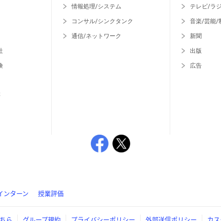
情報処理/システム
テレビ/ラ
コンサル/シンクタンク
音楽/芸能/
通信/ネットワーク
新聞
社
出版
険
広告
等
インターン
授業評価
ちら
グループ規約
プライバシーポリシー
外部送信ポリシー
カス