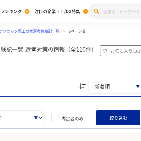
業ランキング
注目の企業・IT/DX特集
ナソニック電工の本選考体験記一覧
3ページ目
注目の企業特集
みんなのIT業界新卒就職人気企業ランキング
みんな
[27卒] 本選考体験記投稿キャンペーン
28卒 注目企業特集
27卒 注目企業特集
みんなのDX企業就職ブランド調査
験記一覧-選考対策の情報（全110件）
お気に入り
(
161
注目のIT・DX企業特集
28卒 IT・DX企業特集
27卒 IT・DX企業特集
28卒
みんなのIT業界新卒就職人気企業ランキング
みんな
企業研究
絞り込む
内定者のみ