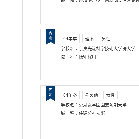
職種
：
地域限定型 電材部女性営業
04年卒
理系
男性
学校名
：
奈良先端科学技術大学院大学
職種
：
技術採用
04年卒
その他
女性
学校名
：
恵泉女学園園芸短期大学
職種
：
住建分社技術