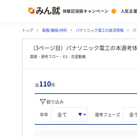
体験記投稿キャンペーン
人気企
トップ
電機/機械/材料
パナソニック電工の就活情報
パ
Post
Ranking
PickUp
投稿する
ランキングを見る
注目の企業特集
（3ページ目）パナソニック電工の本選考体
面接・選考フロー・ES・志望動機
Vote
投票する
110
全
件
動画で知ろう！業界・
絞り込み
卒年
選考フェーズ