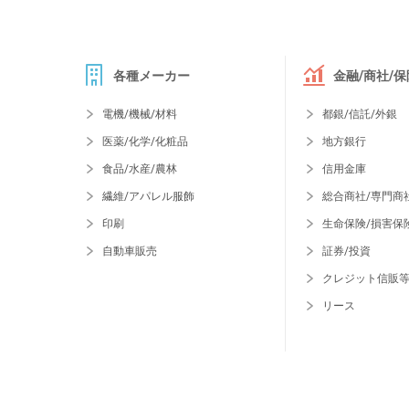
各種メーカー
金融/商社/保
電機/機械/材料
都銀/信託/外銀
医薬/化学/化粧品
地方銀行
食品/水産/農林
信用金庫
繊維/アパレル服飾
総合商社/専門商
印刷
生命保険/損害保
自動車販売
証券/投資
クレジット信販
リース