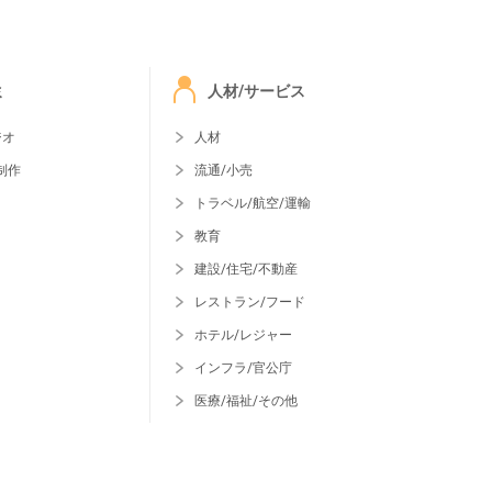
ミ
人材/サービス
ジオ
人材
制作
流通/小売
トラベル/航空/運輸
教育
建設/住宅/不動産
レストラン/フード
ホテル/レジャー
インフラ/官公庁
医療/福祉/その他