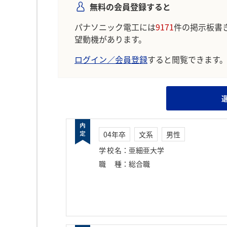
無料の会員登録すると
パナソニック電工には
9171
件の掲示板書
望動機があります。
ログイン／会員登録
すると閲覧できます
04年卒
文系
男性
学校名
：
亜細亜大学
職種
：
総合職