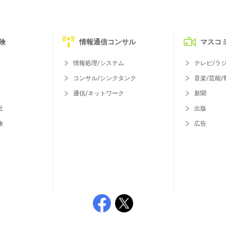
険
情報通信コンサル
マスコ
情報処理/システム
テレビ/ラ
コンサル/シンクタンク
音楽/芸能/
通信/ネットワーク
新聞
社
出版
険
広告
等