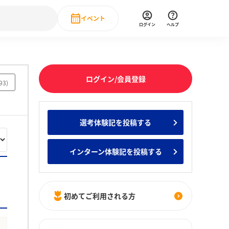
イベント
ログイン
ヘルプ
Event
の新卒就職人気企業ランキング
みんなのインターン人気企業ランキン
直近のイベント一覧
ログイン/会員登録
93
)
もっと見る
 IT・DX現場社員インタビュー
選考体験記を投稿する
の新卒就職人気企業ランキング
みんなのインターン人気企業ランキン
インターン体験記を投稿する
初めてご利用される方