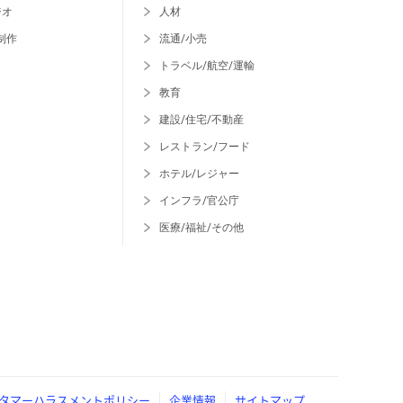
ジオ
人材
制作
流通/小売
トラベル/航空/運輸
教育
建設/住宅/不動産
レストラン/フード
ホテル/レジャー
インフラ/官公庁
医療/福祉/その他
タマーハラスメントポリシー
企業情報
サイトマップ