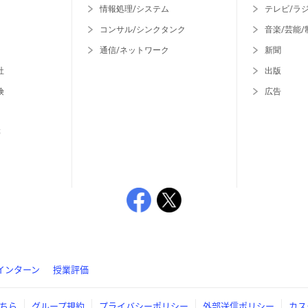
情報処理/システム
テレビ/ラ
コンサル/シンクタンク
音楽/芸能/
通信/ネットワーク
新聞
社
出版
険
広告
等
インターン
授業評価
ちら
グループ規約
プライバシーポリシー
外部送信ポリシー
カス