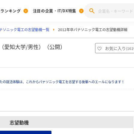
業ランキング
注目の企業・IT/DX特集
ナソニック電工の志望動機一覧
2012年卒パナソニック電工の志望動機詳細
注目の企業特集
みんなのIT業界新卒就職人気企業ランキング
みんな
[27卒] 本選考体験記投稿キャンペーン
28卒 注目企業特集
27卒 注目企業特集
みんなのDX企業就職ブランド調査
細（愛知大学/男性）（公開）
お気に入り
(
161
注目のIT・DX企業特集
28卒 IT・DX企業特集
27卒 IT・DX企業特集
28卒
みんなのIT業界新卒就職人気企業ランキング
みんな
たの就活体験は、これからパナソニック電工を志望する後輩へのエールになります！
企業研究
志望動機