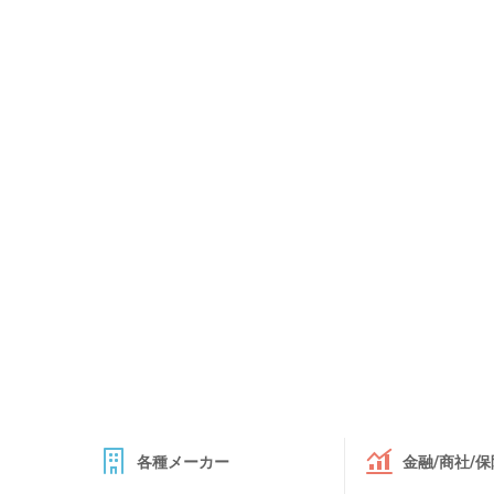
各種メーカー
金融/商社/保