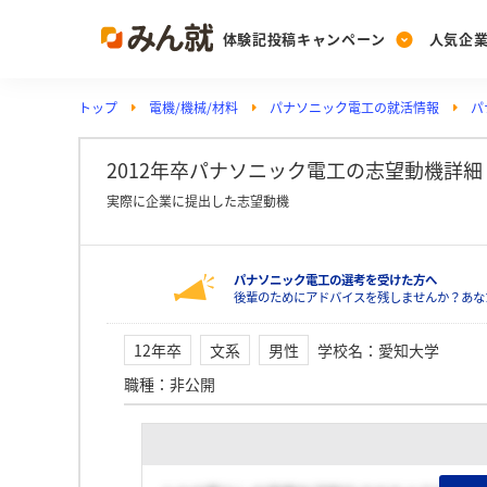
体験記投稿キャンペーン
人気企
トップ
電機/機械/材料
パナソニック電工の就活情報
パ
Post
Ranking
PickUp
投稿する
ランキングを見る
注目の企業特集
2012年卒パナソニック電工の志望動機詳
実際に企業に提出した志望動機
Vote
パナソニック電工の選考を受けた方へ
投票する
後輩のためにアドバイスを残しませんか？あな
動画で知ろう！業界・
12年卒
文系
男性
学校名
：
愛知大学
職種
：
非公開