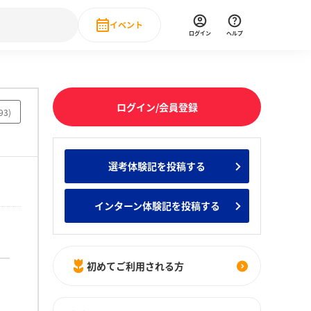
イベント
ログイン
ヘルプ
Event
の新卒就職人気企業ランキング
みんなのインターン人気企業ランキン
直近のイベント一覧
ログイン/会員登録
93
)
もっと見る
 IT・DX現場社員インタビュー
選考体験記を投稿する
の新卒就職人気企業ランキング
みんなのインターン人気企業ランキン
インターン体験記を投稿する
初めてご利用される方