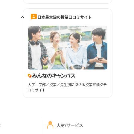
日本最大級の授業口コミサイト
大学・学部／授業／先生別に探せる授業評価クチ
コミサイト
ミ
人材/サービス