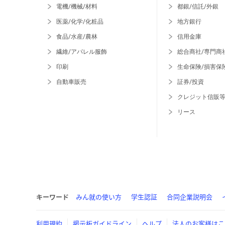
電機/機械/材料
都銀/信託/外銀
医薬/化学/化粧品
地方銀行
食品/水産/農林
信用金庫
繊維/アパレル服飾
総合商社/専門商
印刷
生命保険/損害保
自動車販売
証券/投資
クレジット信販
リース
キーワード
みん就の使い方
学生認証
合同企業説明会
利用規約
掲示板ガイドライン
ヘルプ
法人のお客様はこ