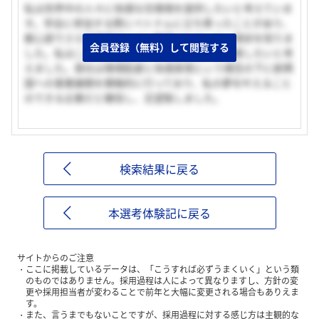
私は世界中の人々に快適な住環境を提供したいと考えていま
す。学会に参加する際にベトナムに立ち寄ったことがあり、
都心部でさえ住環境が十分に整備されていない現状を知りま
会員登録（無料）して閲覧する
した。私はこの時、現地の人々の生活環境を改善したいと考
えました。貴社は環境配慮と快適実現という理念の下に新興
国への事業展開を積極的に行っており、私の夢を叶えること
のできる企業だと確信し、志望致しました。
検索結果に戻る
本選考体験記に戻る
サイトからのご注意
ここに掲載しているデータは、「こうすれば必ずうまくいく」という類
のものではありません。採用過程は人によって異なりますし、方針の変
更や採用担当者が変わることで前年と大幅に変更される場合もありえま
す。
また、言うまでもないことですが、採用過程に対する感じ方は主観的な