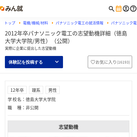
トップ
電機/機械/材料
パナソニック電工の就活情報
パナソニック電
2012年卒パナソニック電工の志望動機詳細（徳島
大学大学院/男性）（公開）
実際に企業に提出した志望動機
お気に入り
(
16193
)
体験記を投稿する
12年卒
理系
男性
学校名
：
徳島大学大学院
職種
：
非公開
志望動機