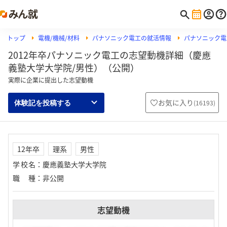
トップ
電機/機械/材料
パナソニック電工の就活情報
パナソニック電
2012年卒パナソニック電工の志望動機詳細（慶應
義塾大学大学院/男性）（公開）
実際に企業に提出した志望動機
お気に入り
(
16193
)
体験記を投稿する
12年卒
理系
男性
学校名
：
慶應義塾大学大学院
職種
：
非公開
志望動機