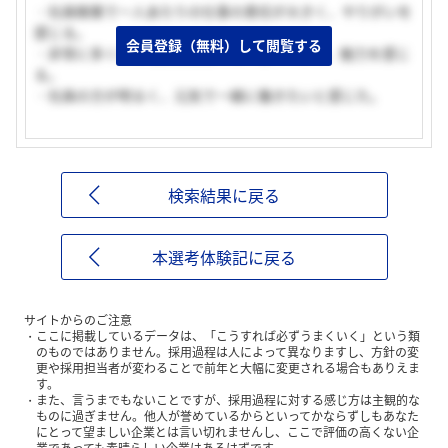
・社員稼業で一人あたりの仕事の責任が大きく、やりがいを
感じる。
会員登録（無料）して閲覧する
・非常に多くの住宅設備製品を取り扱っており、魅力を感じ
る。
・社員の方が明るく、元気で一緒に働きたいと感じた。
検索結果に戻る
本選考体験記に戻る
サイトからのご注意
ここに掲載しているデータは、「こうすれば必ずうまくいく」という類
のものではありません。採用過程は人によって異なりますし、方針の変
更や採用担当者が変わることで前年と大幅に変更される場合もありえま
す。
また、言うまでもないことですが、採用過程に対する感じ方は主観的な
ものに過ぎません。他人が誉めているからといってかならずしもあなた
にとって望ましい企業とは言い切れませんし、ここで評価の高くない企