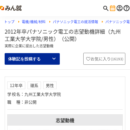
トップ
電機/機械/材料
パナソニック電工の就活情報
パナソニック電
2012年卒パナソニック電工の志望動機詳細（九州
工業大学大学院/男性）（公開）
実際に企業に提出した志望動機
お気に入り
(
16193
)
体験記を投稿する
12年卒
理系
男性
学校名
：
九州工業大学大学院
職種
：
非公開
志望動機