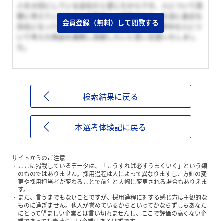
人を大切にしている会社だと感じたからです。人について真
摯に考えているからこそ商品に人目線が入り、生活に身近な
会員登録（無料）して閲覧する
存在になっているのだと思います。貴社で、世界中の人につ
いて考えた商品を展開し貢献したいと思い志望いたしまし
た。
検索結果に戻る
本選考体験記に戻る
サイトからのご注意
ここに掲載しているデータは、「こうすれば必ずうまくいく」という類
のものではありません。採用過程は人によって異なりますし、方針の変
更や採用担当者が変わることで前年と大幅に変更される場合もありえま
す。
また、言うまでもないことですが、採用過程に対する感じ方は主観的な
ものに過ぎません。他人が誉めているからといってかならずしもあなた
にとって望ましい企業とは言い切れませんし、ここで評価の高くない企