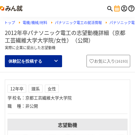
トップ
電機/機械/材料
パナソニック電工の就活情報
パナソニック電
2012年卒パナソニック電工の志望動機詳細（京都
工芸繊維大学大学院/女性）（公開）
実際に企業に提出した志望動機
お気に入り
(
16193
)
体験記を投稿する
12年卒
理系
女性
学校名
：
京都工芸繊維大学大学院
職種
：
非公開
志望動機