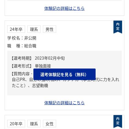
体験記の詳細はこちら
24年卒
理系
男性
学校名
：
非公開
職種
：
総合職
【質問内容・課題】
選考体験記を見る（無料）
自己PR、自分の強み/弱み、ガクチカ（学生時代に力を入れ
たこと）、志望動機
体験記の詳細はこちら
20年卒
理系
女性