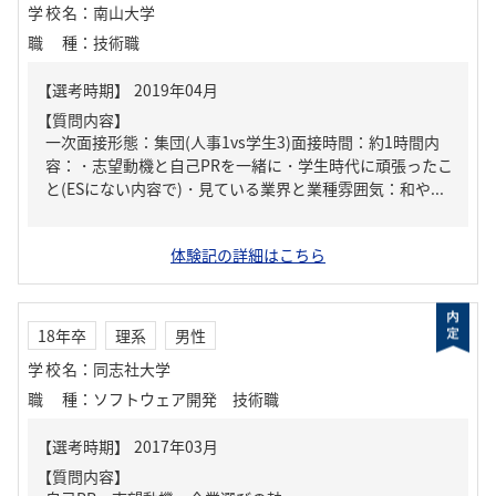
学校名
：
南山大学
職種
：
技術職
【質問内容】
一次面接形態：集団(人事1vs学生3)面接時間：約1時間内
容：・志望動機と自己PRを一緒に・学生時代に頑張ったこ
と(ESにない内容で)・見ている業界と業種雰囲気：和や...
体験記の詳細はこちら
18年卒
理系
男性
学校名
：
同志社大学
職種
：
ソフトウェア開発 技術職
【質問内容】