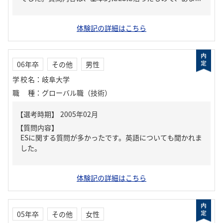
体験記の詳細はこちら
06年卒
その他
男性
学校名
：
岐阜大学
職種
：
グローバル職（技術）
【質問内容】
ESに関する質問が多かったです。英語についても聞かれま
した。
体験記の詳細はこちら
05年卒
その他
女性