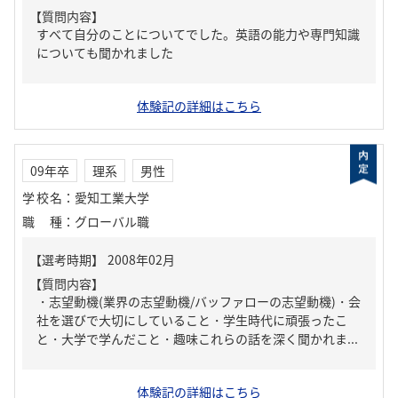
【質問内容】
すべて自分のことについてでした。英語の能力や専門知識
についても聞かれました
体験記の詳細はこちら
09年卒
理系
男性
学校名
：
愛知工業大学
職種
：
グローバル職
【質問内容】
・志望動機(業界の志望動機/バッファローの志望動機)・会
社を選びで大切にしていること・学生時代に頑張ったこ
と・大学で学んだこと・趣味これらの話を深く聞かれま...
体験記の詳細はこちら