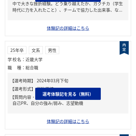
中で大きな挫折経験。どう乗り越えたか、ガクチカ（学生
時代に力を入れたこと）、チームで協力した出来事、な...
体験記の詳細はこちら
25年卒
文系
男性
学校名
：
近畿大学
職種
：
総合職
選考体験記を見る（無料）
【質問内容・課題】
自己PR、自分の強み/弱み、志望動機
体験記の詳細はこちら