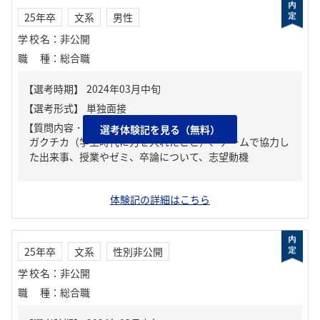
25年卒
文系
男性
学校名
：
非公開
職種
：
総合職
【質問内容・課題】
選考体験記を見る（無料）
ガクチカ（学生時代に力を入れたこと）、チームで協力し
た出来事、授業やゼミ、卒論について、志望動機
体験記の詳細はこちら
25年卒
文系
性別非公開
学校名
：
非公開
職種
：
総合職