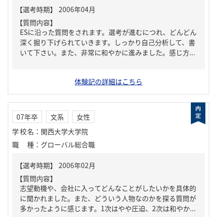
【質問内容】
ESに沿った質問をされます。選考が進むにつれ、どんどん
深く掘り下げられていきます。しっかり自己分析して、書
いて下さい。また、非常に和やかに進みました。感じ方...
体験記の詳細はこちら
07年卒
文系
女性
学校名
：
関西大学大学院
職種
：
グローバル総合職
【質問内容】
志望動機や、会社に入ってどんなことがしたいかを具体的
に聞かれました。また、どういう人物なのかを探る質問が
多かったように感じます。1次はやや圧迫、2次は和やか...