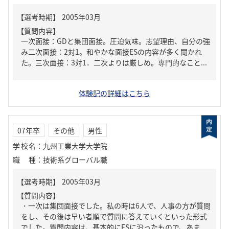
【質問内容】
一次面接：GDと集団面接。圧迫気味。志望理由、自分の強
み二次面接：2対1。和やかな面接ESの内容が多く聞かれ
た。三次面接：3対1．二次よりは厳しめ。専門的なこと...
体験記の詳細はこちら
07年卒
その他
男性
学校名
：
九州工業大学大学院
職種
：
技術系グローバル職
【質問内容】
・一次は集団面接でした。私の時は6人で、人事の方が質問
をし、その後は早い者順で質問に答えていくといった形式
でした。質問内容は、基本的にESに沿ったもので、あま...