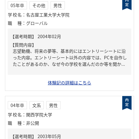
05年卒
その他
男性
学校名
：
名古屋工業大学大学院
職種
：
グローバル
【質問内容】
志望動機、将来の夢等、基本的にはエントリーシートに沿
った内容。エントリーシート以外の内容では、PCを自作し
たことがあるのか、なぜ今の学校を選んだのか等を聞か...
体験記の詳細はこちら
04年卒
文系
男性
学校名
：
関西学院大学
職種
：
非公開