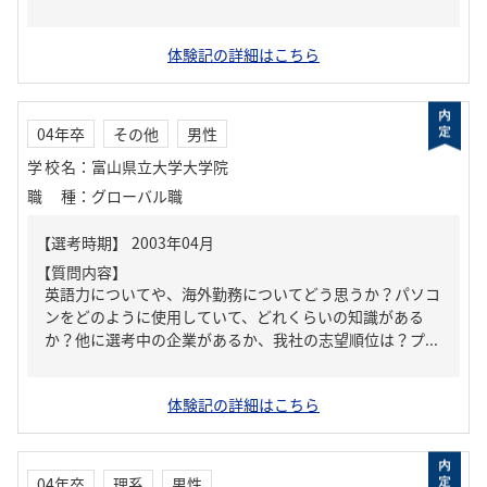
体験記の詳細はこちら
04年卒
その他
男性
学校名
：
富山県立大学大学院
職種
：
グローバル職
【質問内容】
英語力についてや、海外勤務についてどう思うか？パソコ
ンをどのように使用していて、どれくらいの知識がある
か？他に選考中の企業があるか、我社の志望順位は？プ...
体験記の詳細はこちら
04年卒
理系
男性