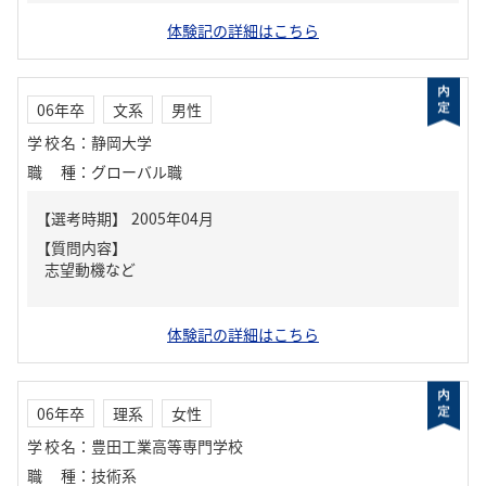
体験記の詳細はこちら
06年卒
文系
男性
学校名
：
静岡大学
職種
：
グローバル職
【質問内容】
志望動機など
体験記の詳細はこちら
06年卒
理系
女性
学校名
：
豊田工業高等専門学校
職種
：
技術系