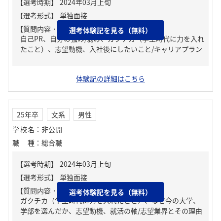
【質問内容・課題】
選考体験記を見る（無料）
自己PR、自分の強み/弱み、ガクチカ（学生時代に力を入れ
たこと）、志望動機、入社後にしたいこと/キャリアプラン
体験記の詳細はこちら
25年卒
文系
男性
学校名
：
非公開
職種
：
総合職
【質問内容・課題】
選考体験記を見る（無料）
ガクチカ（学生時代に力を入れたこと）、なぜ今の大学、
学部を選んだか、志望動機、就活の軸/志望業界とその理由