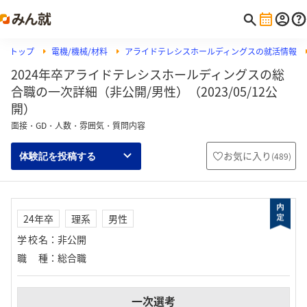
トップ
電機/機械/材料
アライドテレシスホールディングスの就活情報
2024年卒アライドテレシスホールディングスの総
合職の一次詳細（非公開/男性）（2023/05/12公
開）
面接・GD・人数・雰囲気・質問内容
お気に入り
(
489
)
体験記を投稿する
24年卒
理系
男性
学校名
：
非公開
職種
：
総合職
一次選考