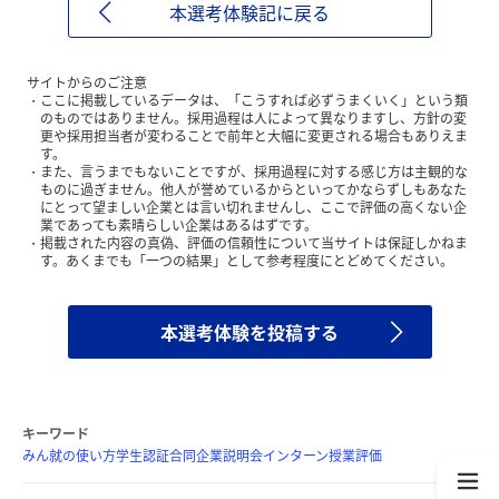
本選考体験記に戻る
サイトからのご注意
ここに掲載しているデータは、「こうすれば必ずうまくいく」という類
のものではありません。採用過程は人によって異なりますし、方針の変
更や採用担当者が変わることで前年と大幅に変更される場合もありえま
す。
また、言うまでもないことですが、採用過程に対する感じ方は主観的な
ものに過ぎません。他人が誉めているからといってかならずしもあなた
にとって望ましい企業とは言い切れませんし、ここで評価の高くない企
業であっても素晴らしい企業はあるはずです。
掲載された内容の真偽、評価の信頼性について当サイトは保証しかねま
す。あくまでも「一つの結果」として参考程度にとどめてください。
本選考体験を投稿する
キーワード
みん就の使い方
学生認証
合同企業説明会
インターン
授業評価