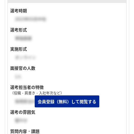
選考時期
2023年03月中旬
選考形式
単独面接
実施形式
オンライン
面接官の人数
1人
選考担当者の特徴
（役職・肩書き・入社年次など）
採用担当の方
選考の雰囲気
穏やか
質問内容・課題