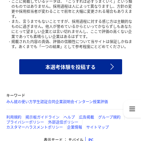
ここに掲載しているデータは、「こうすれば必ずうまくいく」という類
のものではありません。採用過程は人によって異なりますし、方針の変
更や採用担当者が変わることで前年と大幅に変更される場合もありえま
す。
また、言うまでもないことですが、採用過程に対する感じ方は主観的な
ものに過ぎません。他人が誉めているからといってかならずしもあなた
にとって望ましい企業とは言い切れませんし、ここで評価の高くない企
業であっても素晴らしい企業はあるはずです。
掲載された内容の真偽、評価の信頼性について当サイトは保証しかねま
す。あくまでも「一つの結果」として参考程度にとどめてください。
本選考体験を投稿する
キーワード
みん就の使い方
学生認証
合同企業説明会
インターン
授業評価
利用規約
掲示板ガイドライン
ヘルプ
広告掲載
グループ規約
プライバシーポリシー
外部送信ポリシー
カスタマーハラスメントポリシー
企業情報
サイトマップ
表示モード
モバイル
PC