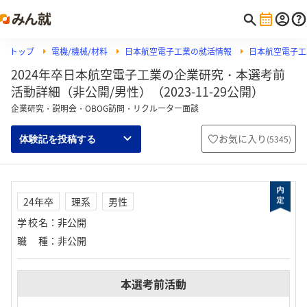
トップ
電機/機械/材料
日本航空電子工業の就活情報
日本航空電子工
2024年卒日本航空電子工業の企業研究・本選考前
活動詳細（非公開/男性）（2023-11-29公開）
企業研究・説明会・OBOG訪問・リクルーター面談
お気に入り
(
5345
)
体験記を投稿する
24年卒
理系
男性
学校名
：
非公開
職種
：
非公開
本選考前活動