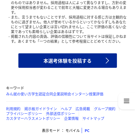
のものではありません。採用過程は人によって異なりますし、方針の変
更や採用担当者が変わることで前年と大幅に変更される場合もありえま
す。
また、言うまでもないことですが、採用過程に対する感じ方は主観的な
ものに過ぎません。他人が誉めているからといってかならずしもあなた
にとって望ましい企業とは言い切れませんし、ここで評価の高くない企
業であっても素晴らしい企業はあるはずです。
掲載された内容の真偽、評価の信頼性について当サイトは保証しかねま
す。あくまでも「一つの結果」として参考程度にとどめてください。
本選考体験を投稿する
キーワード
みん就の使い方
学生認証
合同企業説明会
インターン
授業評価
利用規約
掲示板ガイドライン
ヘルプ
広告掲載
グループ規約
プライバシーポリシー
外部送信ポリシー
カスタマーハラスメントポリシー
企業情報
サイトマップ
表示モード
モバイル
PC