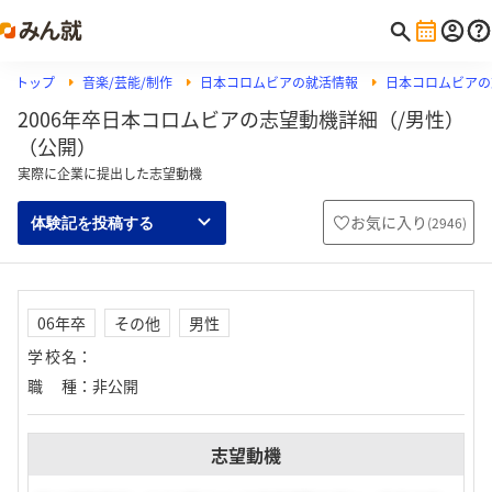
トップ
音楽/芸能/制作
日本コロムビアの就活情報
日本コロムビアの
2006年卒日本コロムビアの志望動機詳細（/男性）
（公開）
実際に企業に提出した志望動機
お気に入り
(
2946
)
体験記を投稿する
06年卒
その他
男性
学校名
：
職種
：
非公開
志望動機