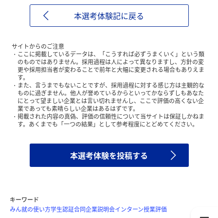
本選考体験記に戻る
サイトからのご注意
ここに掲載しているデータは、「こうすれば必ずうまくいく」という類
のものではありません。採用過程は人によって異なりますし、方針の変
更や採用担当者が変わることで前年と大幅に変更される場合もありえま
す。
また、言うまでもないことですが、採用過程に対する感じ方は主観的な
ものに過ぎません。他人が誉めているからといってかならずしもあなた
にとって望ましい企業とは言い切れませんし、ここで評価の高くない企
業であっても素晴らしい企業はあるはずです。
掲載された内容の真偽、評価の信頼性について当サイトは保証しかねま
す。あくまでも「一つの結果」として参考程度にとどめてください。
本選考体験を投稿する
キーワード
みん就の使い方
学生認証
合同企業説明会
インターン
授業評価