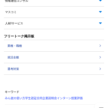
情報通信コンサル
マスコミ
人材/サービス
フリートーク掲示板
業種・職種
就活全般
選考対策
キーワード
みん就の使い方
学生認証
合同企業説明会
インターン
授業評価