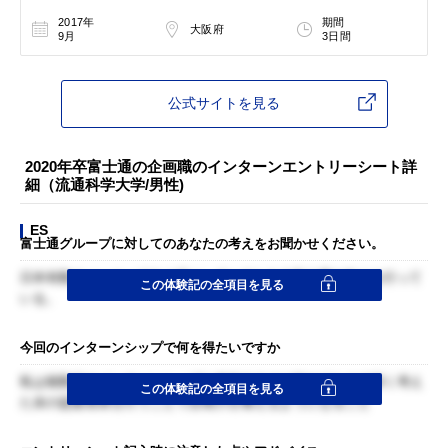
2017年
期間
大阪府
9月
3日間
公式サイトを見る
2020年卒富士通の企画職のインターンエントリーシート詳
細（流通科学大学/男性)
ES
富士通グループに対してのあなたの考えをお聞かせください。
日本有数のメーカーでありITベンダーでもある富士通の支えを行って
この体験記の全項目を見る
いる。
今回のインターンシップで何を得たいですか
私は複数日のインターンシップに参加するのは初めてなので深く考え
この体験記の全項目を見る
た末の提案発表を行うことで企画力を養えるようになること