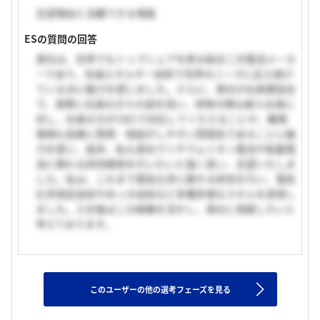
志望理由と活躍できる場面
ESの質問の回答
貴社は、世界でもトップシェアを誇る総合二次電池メーカ
ーであり、先端エネルギー技術で世界のニーズに応え続け
ている点に魅力を感じました。さらに、貴社の社員懇談会
で、実際に社員の方々の話を伺い、研修の際は新入社員に
対し、社員の方が1対1で対応してくださることや、職場
環境も気軽に質問・相談がしやすい雰囲気であることに魅
力を感じ、是非、私も貴社でリチウムイオン電池や鉛蓄電
池に携わる研究開発を行いたいと強く思い、志望いたしま
した。私は、これまで電気化学に関する研究を行い、電気
化学測定技術やめっき技術など多種多様なスキルを習得し
ました。入社後はこの経験を活かし、貴社に貢献したいと
考えております。
このユーザーの他の選考フェーズを見る